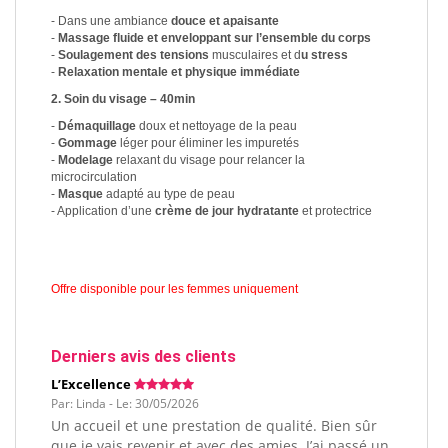
- Dans une ambiance
douce et apaisante
-
Massage fluide et enveloppant sur l’ensemble du corps
-
Soulagement des tensions
musculaires et d
u stress
-
Relaxation mentale et physique immédiate
2. Soin du visage – 40min
-
Démaquillage
doux et nettoyage de la peau
-
Gommage
léger pour éliminer les impuretés
-
Modelage
relaxant du visage pour relancer la
microcirculation
-
Masque
adapté au type de peau
- Application d’une
crème de jour hydratante
et protectrice
Offre disponible pour les femmes uniquement
Derniers avis des clients
L’Excellence
Par: Linda - Le: 30/05/2026
Un accueil et une prestation de qualité. Bien sûr
que je vais revenir et avec des amies. J’ai passé un