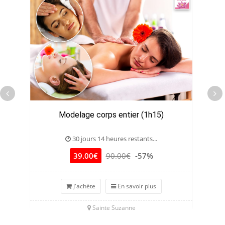
Modelage corps entier (1h15)
J
30 jours 14 heures restants...
39.00€
90.00€
-57%
J'achète
En savoir plus
Sainte Suzanne