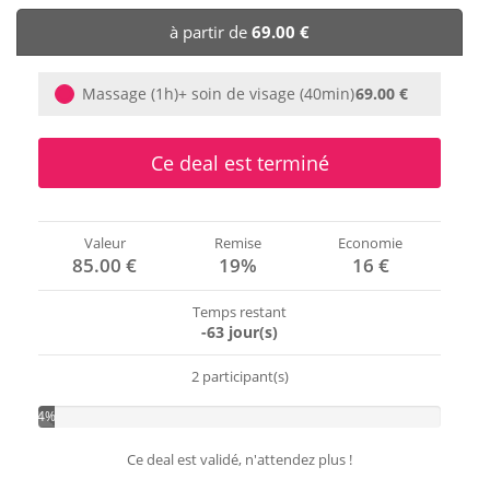
🏨 Hôtels
à partir de
69.00 €
🎈 Événements
Massage (1h)+ soin de visage (40min)
69.00 €
Ce deal est terminé
Valeur
Remise
Economie
85.00 €
19%
16 €
Temps restant
-63 jour(s)
2 participant(s)
4%
Ce deal est validé, n'attendez plus !