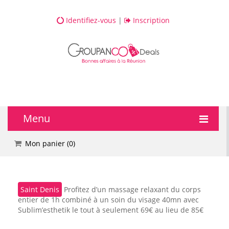
Identifiez-vous
|
Inscription
Menu
🔥 DEALS
Mon panier (
0
)
💆 Bien-être
Saint Denis
Profitez d’un massage relaxant du corps
💅 Beauté
entier de 1h combiné à un soin du visage 40mn avec
Sublim’esthetik le tout à seulement 69€ au lieu de 85€
🎯 Loisirs