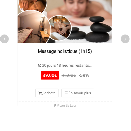
Massage holistique (1h15)
30 jours 18 heures restants...
39.00€
95.00€
-59%
J'achète
En savoir plus
Piton St Leu