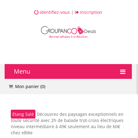
Identifiez-vous
|
Inscription
Menu
🔥 DEALS
Mon panier (
0
)
💆 Bien-être
Etang Salé
Découvrez des paysages exceptionnels en
💅 Beauté
toute sécurité avec 2h de balade trot-cross électriques
niveau intermédiaire à 49€ seulement au lieu de 60€
🎯 Loisirs
chez eBike