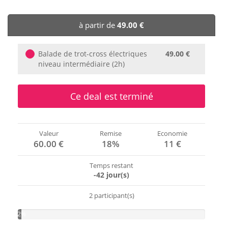
🏨 Hôtels
à partir de
49.00 €
🎈 Événements
Balade de trot-cross électriques
49.00 €
niveau intermédiaire (2h)
Ce deal est terminé
Valeur
Remise
Economie
60.00 €
18%
11 €
Temps restant
-42 jour(s)
2 participant(s)
2%