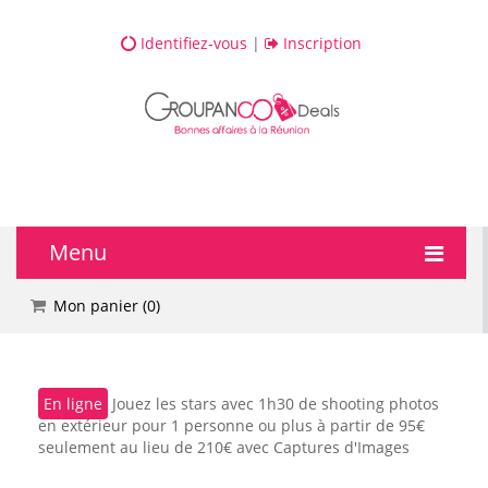
Identifiez-vous
|
Inscription
Menu
🔥 DEALS
Mon panier (
0
)
💆 Bien-être
En ligne
Jouez les stars avec 1h30 de shooting photos
💅 Beauté
en extérieur pour 1 personne ou plus à partir de 95€
seulement au lieu de 210€ avec Captures d'Images
🎯 Loisirs