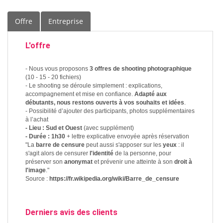
Offre
Entreprise
L'offre
- Nous vous proposons
3 offres de shooting photographique
(10 - 15 - 20 fichiers)
- Le shooting se déroule simplement : explications,
accompagnement et mise en confiance.
Adapté aux
débutants, nous restons ouverts à vos souhaits et idées
.
- Possibilité d’ajouter des participants, photos supplémentaires
à l’achat
- Lieu : Sud et Ouest
(avec supplément)
- Durée : 1h30
+ lettre explicative envoyée après réservation
"La
barre de censure
peut aussi s'apposer sur les
yeux
: il
s'agit alors de censurer
l'identité
de la personne, pour
préserver son
anonymat
et prévenir une atteinte à son
droit à
l'image
."
Source :
https://fr.wikipedia.org/wiki/Barre_de_censure
Derniers avis des clients