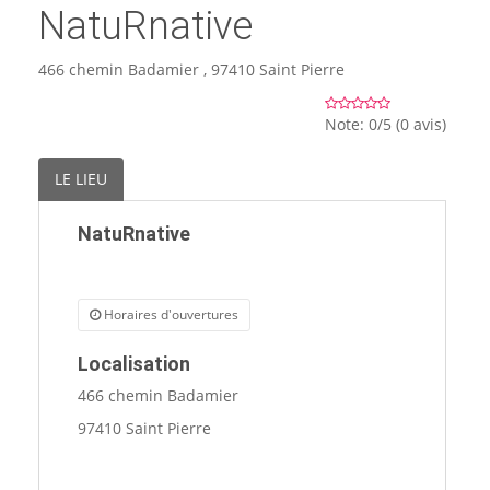
NatuRnative
🏨 Hôtels
466 chemin Badamier , 97410 Saint Pierre
🎈 Événements
Note: 0/5 (0 avis)
LE LIEU
NatuRnative
Horaires d'ouvertures
Localisation
466 chemin Badamier
97410 Saint Pierre