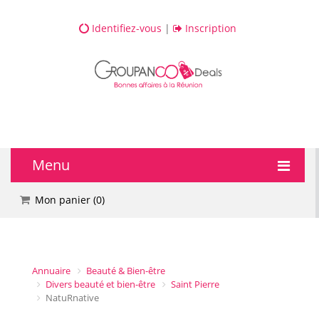
Identifiez-vous
|
Inscription
Menu
🔥 DEALS
Mon panier (
0
)
💆 Bien-être
💅 Beauté
Annuaire
Beauté & Bien-être
Divers beauté et bien-être
Saint Pierre
NatuRnative
🎯 Loisirs