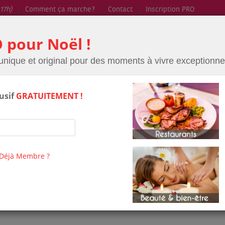
17h)
Comment ça marche?
Contact
Inscription PRO
 pour Noël !
unique et original pour des moments à vivre exceptionne
usif
GRATUITEMENT !
EAUTÉ
🎯 LOISIRS
🏨 HÔTELS
🎈 ÉVÉNEMEN
Déjà Membre ?