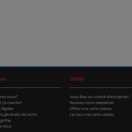
pos
Outils
mes-nous?
Vous êtes un comité d’entreprise?
 çà marche?
Recevez notre newsletter
 légales
Offrez une carte cadeau
ns générales de vente
J'ai reçu une carte cadeau
goPay
z-nous