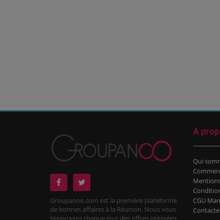
A pro
Qui som
Comment
Mentions
Conditio
Groupanoo.com est la première plateforme
CGU Man
de bonnes affaires à la Réunion. Nous vous
Contacte
proposons chaque jour des offres remisées,