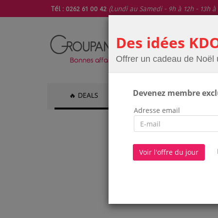
Tél : 0262 61 00 42
(Lundi au Samedi - 9h à 12h - 13h à 
Des idées KDO
Offrer un cadeau de Noël 
Devenez membre excl
🔥 DEALS
💆 BIEN-ÊTRE
💅 B
Adresse email