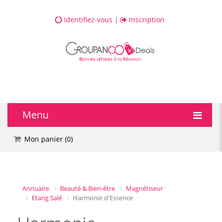
Identifiez-vous
|
Inscription
Menu
🔥 DEALS
Mon panier (
0
)
💆 Bien-être
💅 Beauté
Annuaire
Beauté & Bien-être
Magnétiseur
Etang Salé
Harmonie d'Essence
🎯 Loisirs