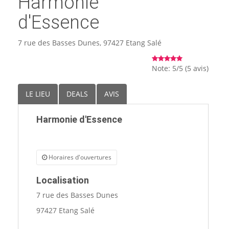
Harmonie
🏨 Hôtels
d'Essence
🎈 Événements
7 rue des Basses Dunes, 97427 Etang Salé
Note: 5/5 (5 avis)
LE LIEU
DEALS
AVIS
Harmonie d'Essence
Horaires d'ouvertures
Localisation
7 rue des Basses Dunes
97427 Etang Salé