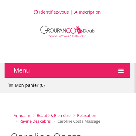
Identifiez-vous
|
Inscription
Menu
🔥 DEALS
Mon panier (
0
)
💆 Bien-être
💅 Beauté
Annuaire
Beauté & Bien-être
Relaxation
Ravine Des cabris
Caroline Costa Massage
🎯 Loisirs