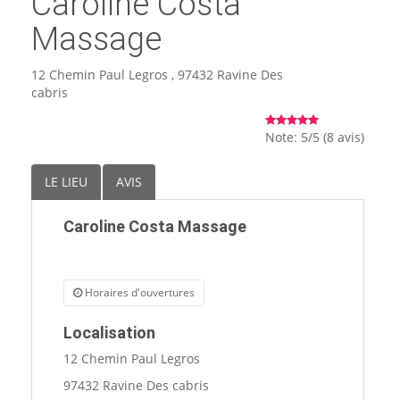
Caroline Costa
🏨 Hôtels
Massage
🎈 Événements
12 Chemin Paul Legros , 97432 Ravine Des
cabris
Note: 5/5 (8 avis)
LE LIEU
AVIS
Caroline Costa Massage
Horaires d'ouvertures
Localisation
12 Chemin Paul Legros
97432 Ravine Des cabris