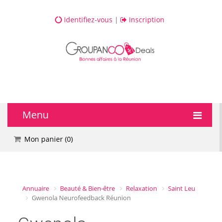
Identifiez-vous
|
Inscription
Menu
🔥 DEALS
Mon panier (
0
)
💆 Bien-être
💅 Beauté
Annuaire
Beauté & Bien-être
Relaxation
Saint Leu
Gwenola Neurofeedback Réunion
🎯 Loisirs