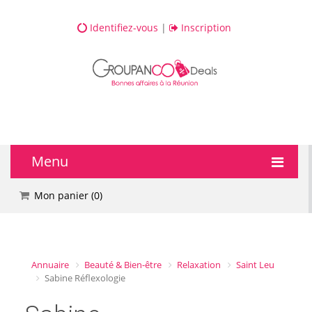
Identifiez-vous
|
Inscription
Menu
🔥 DEALS
Mon panier (
0
)
💆 Bien-être
💅 Beauté
Annuaire
Beauté & Bien-être
Relaxation
Saint Leu
Sabine Réflexologie
🎯 Loisirs