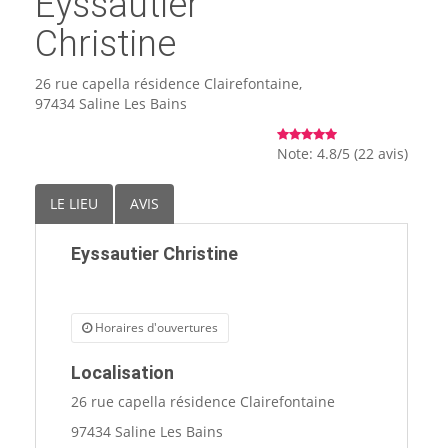
Eyssautier
🏨 Hôtels
Christine
🎈 Événements
26 rue capella résidence Clairefontaine,
97434 Saline Les Bains
Note: 4.8/5 (22 avis)
LE LIEU
AVIS
Eyssautier Christine
Horaires d'ouvertures
Localisation
26 rue capella résidence Clairefontaine
97434 Saline Les Bains