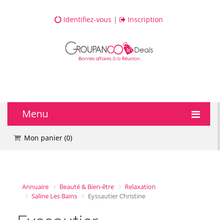
Identifiez-vous
|
Inscription
Menu
🔥 DEALS
Mon panier (
0
)
💆 Bien-être
💅 Beauté
Annuaire
Beauté & Bien-être
Relaxation
Saline Les Bains
Eyssautier Christine
🎯 Loisirs