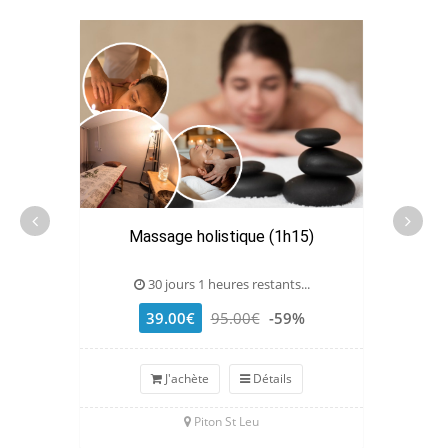
Massage holistique (1h15)
Massage
30 jours 1 heures restants...
39.00€
95.00€
-59%
J'achète
Détails
Piton St Leu