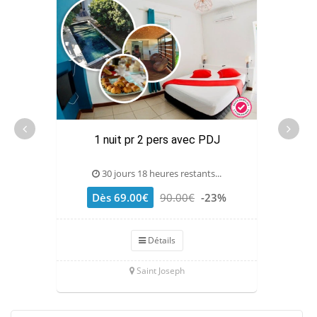
1 nuit pr 2 pers avec PDJ
1 nu
30 jours 18 heures restants...
Dès 69.00€
90.00€
-23%
Détails
Saint Joseph