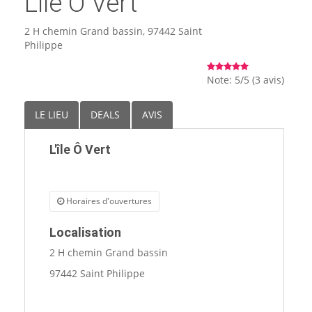
L'île Ô Vert
🏨 Hôtels
2 H chemin Grand bassin, 97442 Saint
Philippe
🎈 Événements
Note: 5/5 (3 avis)
LE LIEU
DEALS
AVIS
L'île Ô Vert
Horaires d'ouvertures
Localisation
2 H chemin Grand bassin
97442 Saint Philippe