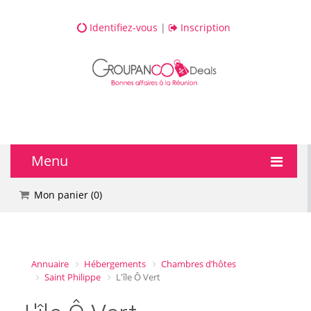
Identifiez-vous
|
Inscription
Menu
🔥 DEALS
Mon panier (
0
)
💆 Bien-être
💅 Beauté
Annuaire
Hébergements
Chambres d’hôtes
Saint Philippe
L'île Ô Vert
🎯 Loisirs