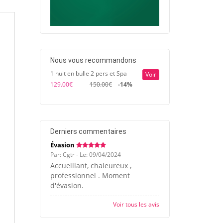
Nous vous recommandons
1 nuit en bulle 2 pers et Spa
Voir
129.00€
150.00€
-14%
Derniers commentaires
Évasion
Par: Cgtr - Le: 09/04/2024
Accueillant, chaleureux ,
professionnel . Moment
d'évasion.
Voir tous les avis