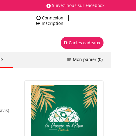
Suivez-nous sur Facebook
Connexion
Inscription
Cartes cadeaux
TS
Mon panier (
0
)
Total
0.00 €
Commander
avis)