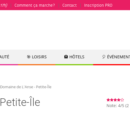
17h)
Comment ça marche?
Contact
Inscription PRO
EAUTÉ
🎯 LOISIRS
🏨 HÔTELS
🎈 ÉVÉNEMEN
Domaine de L'Anse - Petite-Île
etite-Île
Note: 4/5 (2 