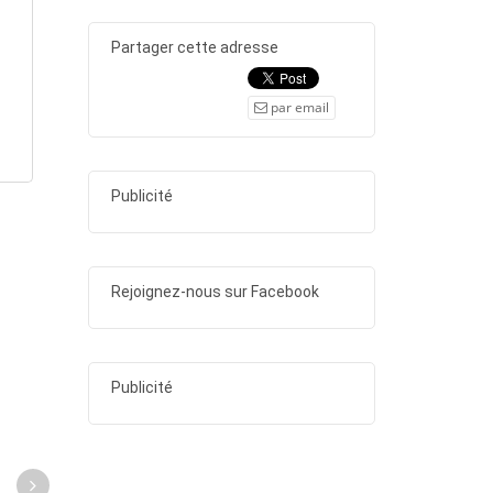
Partager cette adresse
par email
Publicité
Rejoignez-nous sur Facebook
Publicité
1 nuit au chalet avec PDJ
1 nuit pr 2 pers avec P
healthy, jacuzzi et spa pr 2
pers