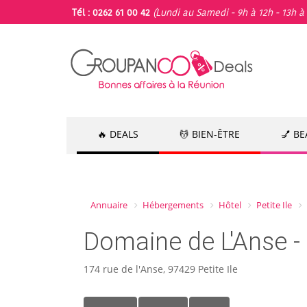
Tél : 0262 61 00 42
(Lundi au Samedi - 9h à 12h - 13h à 
🔥 DEALS
💆 BIEN-ÊTRE
💅 B
Annuaire
Hébergements
Hôtel
Petite Ile
Domaine de L'Anse - P
174 rue de l'Anse, 97429 Petite Ile