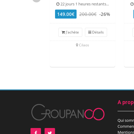
22 jours 1 heures restants...
149.00€
200.00€
-26%
J'achète
Détails
Cilaos
A pro
Qui som
Comment
Mentions