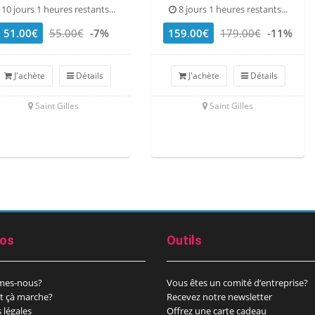
10 jours 1 heures restants...
8 jours 1 heures restants...
51.00€
55.00€
-7%
159.00€
179.00€
-11%
J'achète
Détails
J'achète
Détails
Saint Gilles
Saint Gilles
pos
Outils
mes-nous?
Vous êtes un comité d’entreprise?
 çà marche?
Recevez notre newsletter
 légales
Offrez une carte cadeau