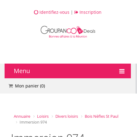
Identifiez-vous
|
Inscription
Menu
🔥 DEALS
Mon panier (
0
)
💆 Bien-être
💅 Beauté
Annuaire
Loisirs
Divers loisirs
Bois Nèfles St Paul
Immersion 974
🎯 Loisirs