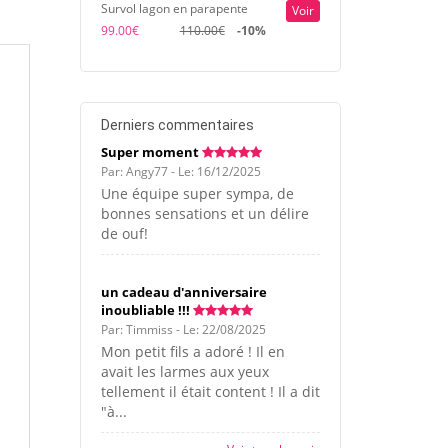
Survol lagon en parapente
Voir
99.00€
110.00€
-10%
Derniers commentaires
Super moment
Par: Angy77 - Le: 16/12/2025
Une équipe super sympa, de
bonnes sensations et un délire
de ouf!
un cadeau d'anniversaire
inoubliable !!!
Par: Timmiss - Le: 22/08/2025
Mon petit fils a adoré ! Il en
avait les larmes aux yeux
tellement il était content ! Il a dit
"à...