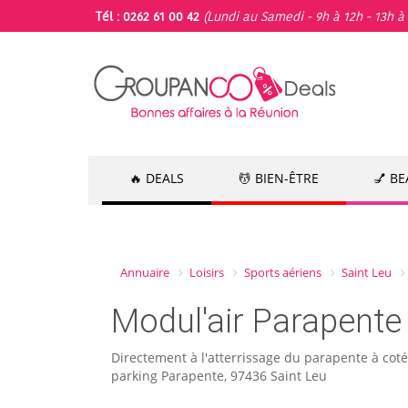
Tél : 0262 61 00 42
(Lundi au Samedi - 9h à 12h - 13h à 
🔥 DEALS
💆 BIEN-ÊTRE
💅 B
Annuaire
Loisirs
Sports aériens
Saint Leu
Modul'air Parapente
Directement à l'atterrissage du parapente à coté
parking Parapente, 97436 Saint Leu