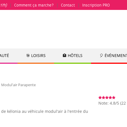
17h)
Comment ça marche?
Contact
Inscription PRO
EAUTÉ
🎯 LOISIRS
🏨 HÔTELS
🎈 ÉVÉNEMEN
Modul'air Parapente
Note: 4.8/5 (22 
 de kélonia au véhicule modul'air à l'entrée du