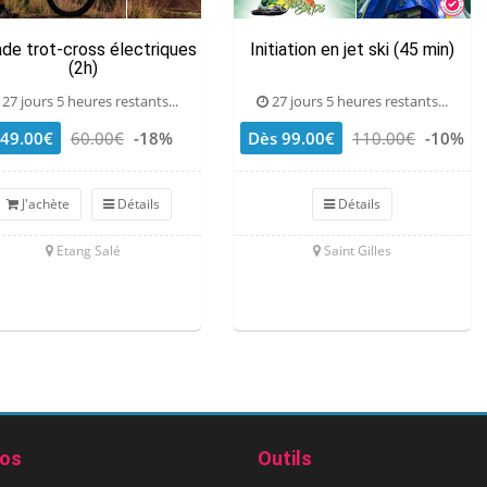
ade trot-cross électriques
Initiation en jet ski (45 min)
(2h)
27 jours 5 heures restants...
27 jours 5 heures restants...
49.00€
60.00€
-18%
Dès 99.00€
110.00€
-10%
J'achète
Détails
Détails
Etang Salé
Saint Gilles
pos
Outils