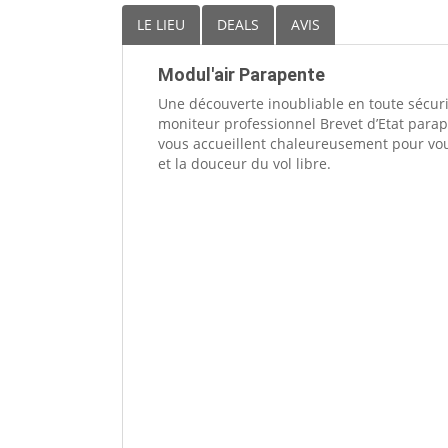
LE LIEU
DEALS
AVIS
Modul'air Parapente
Une découverte inoubliable en toute sécur
moniteur professionnel Brevet d’Etat parape
vous accueillent chaleureusement pour vou
et la douceur du vol libre.