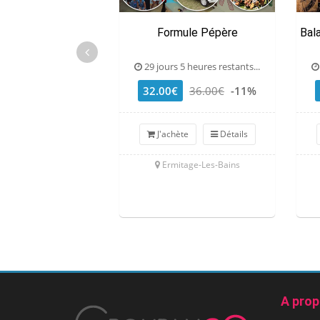
Formule Pépère
Bal
29 jours 5 heures restants...
32.00€
36.00€
-11%
J'achète
Détails
Ermitage-Les-Bains
A pro