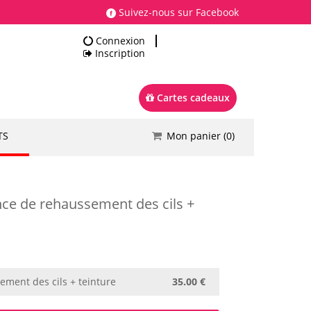
Suivez-nous sur Facebook
Connexion
Inscription
Cartes cadeaux
TS
Mon panier (
0
)
Total
0.00 €
Commander
ce de rehaussement des cils +
ment des cils + teinture
35.00 €