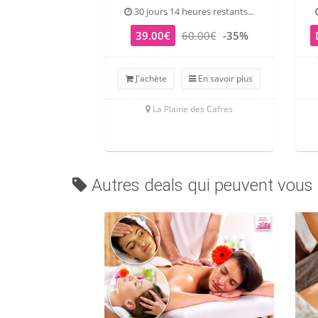
30 jours 14 heures restants...
39.00€
60.00€
-35%
J'achète
En savoir plus
La Plaine des Cafres
Autres deals qui peuvent vous 