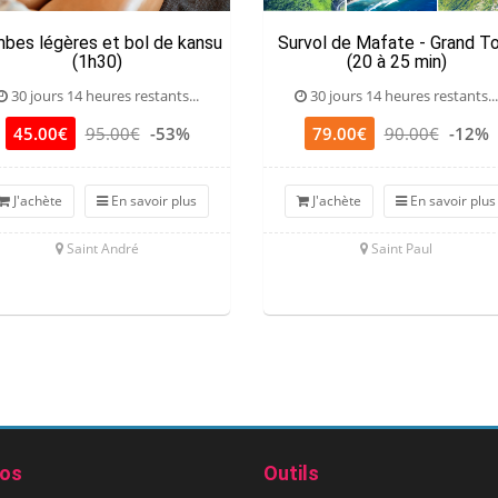
bes légères et bol de kansu
Survol de Mafate - Grand T
(1h30)
(20 à 25 min)
30 jours 14 heures restants...
30 jours 14 heures restants...
45.00€
95.00€
-53%
79.00€
90.00€
-12%
J'achète
En savoir plus
J'achète
En savoir plus
Saint André
Saint Paul
pos
Outils