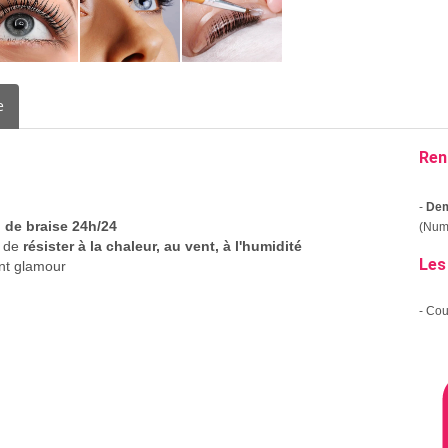
e
Ren
-
Dem
 de braise 24h/24
(Numé
e de
résister à la chaleur, au vent, à l'humidité
Les
nt glamour
- Co