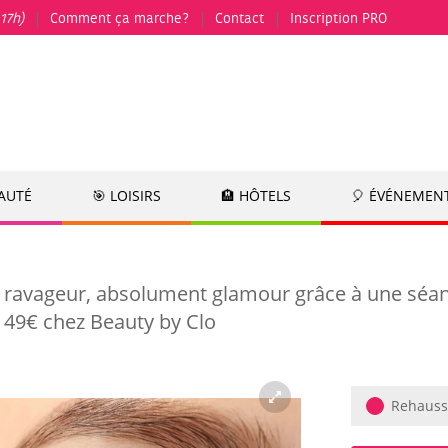
17h)
Comment ça marche?
Contact
Inscription PRO
EAUTÉ
🎯 LOISIRS
🏨 HÔTELS
🎈 ÉVÉNEMEN
 ravageur, absolument glamour grâce à une séan
e 49€ chez Beauty by Clo
Rehausse