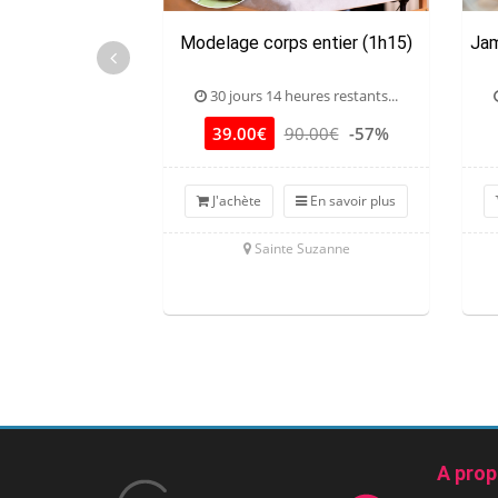
Modelage corps entier (1h15)
Jam
30 jours 14 heures restants...
39.00€
90.00€
-57%
J'achète
En savoir plus
Sainte Suzanne
A pro