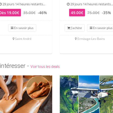
29 jours 14 heures restants...
29 jours 14 heures restants...
Dès 19.00€
35.00€
-46%
49.00€
75.00€
-35%
En savoir plus
J'achète
En savoir plus
Saint André
Ermitage-Les-Bains
intéresser -
Voir tous les deals