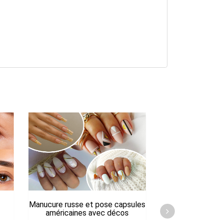
Manucure russe et pose capsules
Madérothér
américaines avec décos