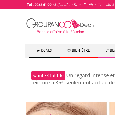
Tél : 0262 61 00 42
(Lundi au Samedi - 9h à 12h - 13h à 
🔥 DEALS
💆 BIEN-ÊTRE
💅 B
Un regard intense et
Sainte Clotilde
teinture à 35€ seulement au lieu d