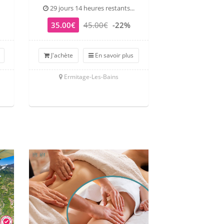
29 jours 14 heures restants...
27 jours 14 he
35.00€
45.00€
-22%
35.00€
6
J'achète
En savoir plus
J'achète
Ermitage-Les-Bains
Le T