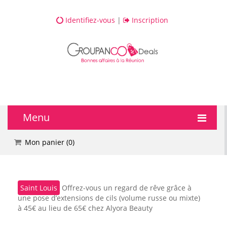
Identifiez-vous
|
Inscription
Menu
🔥 DEALS
Mon panier (
0
)
💆 Bien-être
Saint Louis
Offrez-vous un regard de rêve grâce à
💅 Beauté
une pose d’extensions de cils (volume russe ou mixte)
à 45€ au lieu de 65€ chez Alyora Beauty
🎯 Loisirs