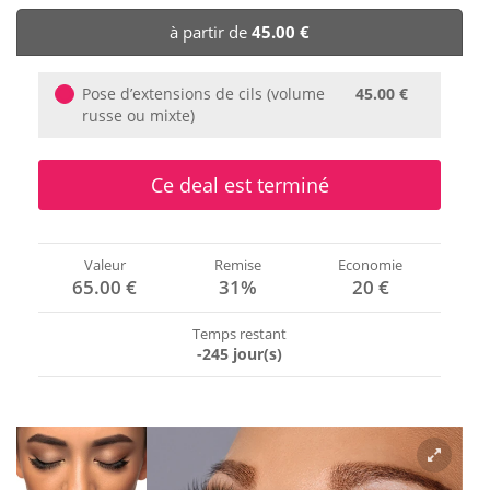
🏨 Hôtels
à partir de
45.00 €
🎈 Événements
Pose d’extensions de cils (volume
45.00 €
russe ou mixte)
Ce deal est terminé
Valeur
Remise
Economie
65.00 €
31%
20 €
Temps restant
-245 jour(s)