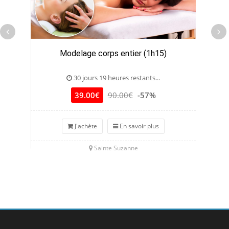
Modelage corps entier (1h15)
J
30 jours 19 heures restants...
39.00€
90.00€
-57%
J'achète
En savoir plus
Sainte Suzanne