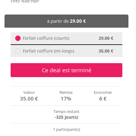
chez Nad'Hair
🏨 Hôtels
à partir de
29.00 €
🎈 Événements
Forfait coiffure (courts)
29.00 €
Forfait coiffure (mi-longs)
35.00 €
Ce deal est terminé
Valeur
Remise
Economie
35.00 €
17%
6 €
Temps restant
-325 jour(s)
1 participant(s)