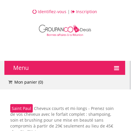
Identifiez-vous
|
Inscription
Menu
🔥 DEALS
Mon panier (
0
)
💆 Bien-être
Saint Paul
Cheveux courts et mi-longs - Prenez soin
💅 Beauté
de vos cheveux avec le forfait complet : shampoing,
soin et brushing pour une mise en beauté sans
🎯 Loisirs
compromis à partir de 29€ seulement au lieu de 45€