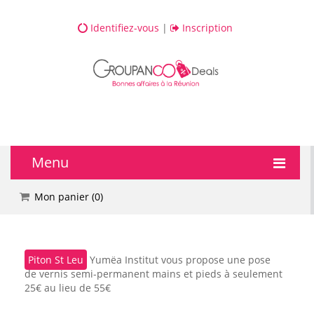
Identifiez-vous
|
Inscription
Menu
🔥 DEALS
Mon panier (
0
)
💆 Bien-être
Piton St Leu
Yumëa Institut vous propose une pose
💅 Beauté
de vernis semi-permanent mains et pieds à seulement
25€ au lieu de 55€
🎯 Loisirs