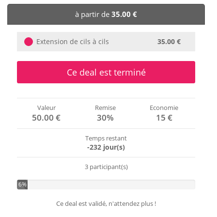
🏨 Hôtels
à partir de
35.00 €
🎈 Événements
Extension de cils à cils
35.00 €
Ce deal est terminé
Valeur
Remise
Economie
50.00 €
30%
15 €
Temps restant
-232 jour(s)
3 participant(s)
6%
Ce deal est validé, n'attendez plus !