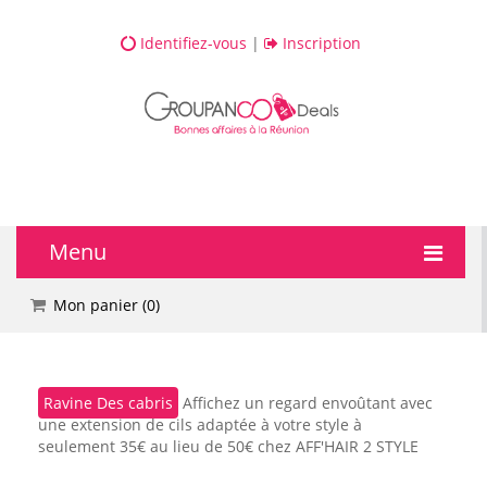
Identifiez-vous
|
Inscription
Menu
🔥 DEALS
Mon panier (
0
)
💆 Bien-être
Ravine Des cabris
Affichez un regard envoûtant avec
💅 Beauté
une extension de cils adaptée à votre style à
seulement 35€ au lieu de 50€ chez AFF'HAIR 2 STYLE
🎯 Loisirs