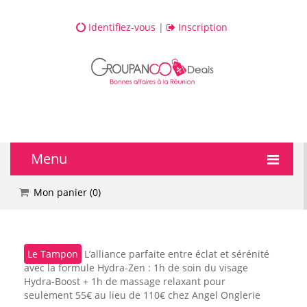
Identifiez-vous
|
Inscription
Menu
🔥 DEALS
Mon panier (
0
)
💆 Bien-être
Le Tampon
L’alliance parfaite entre éclat et sérénité
💅 Beauté
avec la formule Hydra-Zen : 1h de soin du visage
Hydra-Boost + 1h de massage relaxant pour
🎯 Loisirs
seulement 55€ au lieu de 110€ chez Angel Onglerie