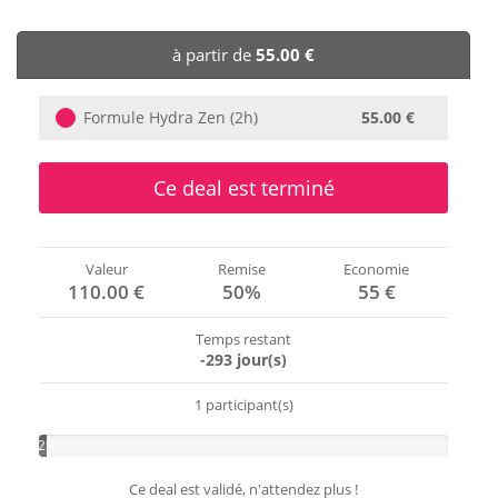
🏨 Hôtels
à partir de
55.00 €
🎈 Événements
Formule Hydra Zen (2h)
55.00 €
Ce deal est terminé
Valeur
Remise
Economie
110.00 €
50%
55 €
Temps restant
-293 jour(s)
1 participant(s)
2%
Ce deal est validé, n'attendez plus !