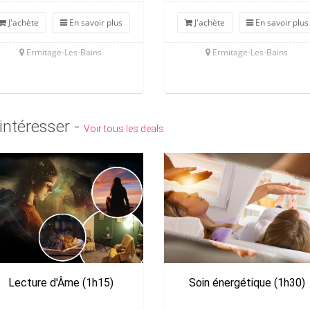
J'achète
En savoir plus
J'achète
En savoir plus
Ermitage-Les-Bains
Ermitage-Les-Bains
intéresser -
Voir tous les deals
Lecture d'Âme (1h15)
Soin énergétique (1h30)