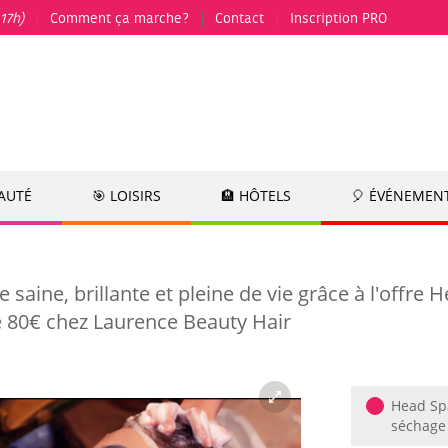
17h)
Comment ça marche?
Contact
Inscription PRO
EAUTÉ
🎯 LOISIRS
🏨 HÔTELS
🎈 ÉVÉNEMEN
saine, brillante et pleine de vie grâce à l'offre
e 80€ chez Laurence Beauty Hair
Head Spa
séchage