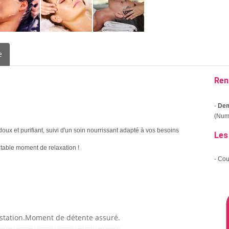
e
Ren
-
Dem
(Numé
 et purifiant, suivi d'un soin nourrissant adapté à vos besoins
Les
itable moment de relaxation !
- Co
estation.Moment de détente assuré.