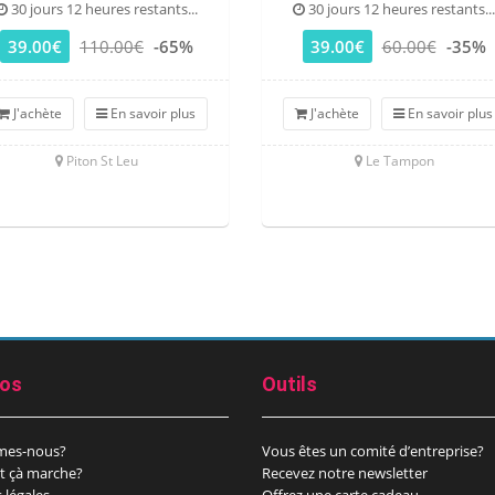
30 jours 12 heures restants...
30 jours 12 heures restants...
39.00€
110.00€
-65%
39.00€
60.00€
-35%
J'achète
En savoir plus
J'achète
En savoir plus
Piton St Leu
Le Tampon
pos
Outils
mes-nous?
Vous êtes un comité d’entreprise?
 çà marche?
Recevez notre newsletter