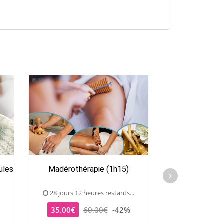
ules
Madérothérapie (1h15)
Extension de ci
28 jours 12 heures restants...
29 jours 12 he
35.00€
60.00€
-42%
39.00€
6