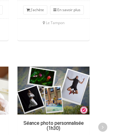
J'achète
En savoir plus
J'achète
Le Tampon
La Plaine
Séance photo personnalisée
Sortie observat
(1h30)