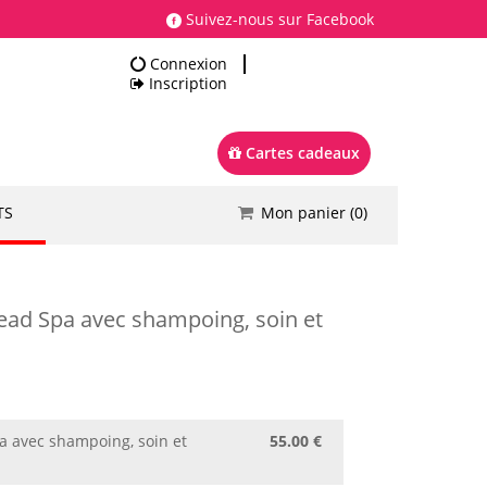
Suivez-nous sur Facebook
Connexion
Inscription
Cartes cadeaux
TS
Mon panier (
0
)
Total
0.00 €
Commander
 Head Spa avec shampoing, soin et
 avec shampoing, soin et
55.00 €