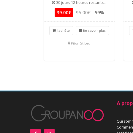
30 jours 12 heures restants...
39.00€
95.00€
-59%
J'achète
En savoir plus
Piton St Leu
A pro
Qui som
Comment