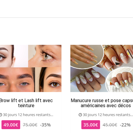
Brow lift et Lash lift avec
Manucure russe et pose caps
teinture
américaines avec décos
30 jours 12 heures restants...
30 jours 12 heures restants...
49.00€
75.00€
-35%
35.00€
45.00€
-22%