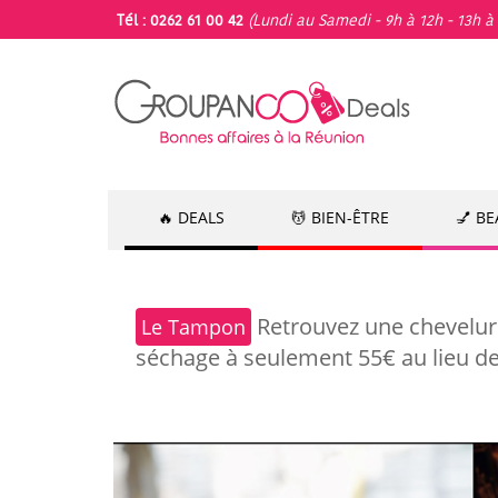
Tél : 0262 61 00 42
(Lundi au Samedi - 9h à 12h - 13h à 
🔥 DEALS
💆 BIEN-ÊTRE
💅 B
Retrouvez une chevelure 
Le Tampon
séchage à seulement 55€ au lieu d