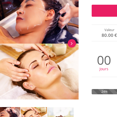
Valeur
80.00 
00
Jours
24%