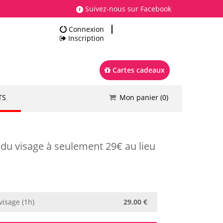
Suivez-nous sur Facebook
Connexion
Inscription
Cartes cadeaux
TS
Mon panier (
0
)
Total
0.00 €
Commander
 du visage à seulement 29€ au lieu
visage (1h)
29.00 €