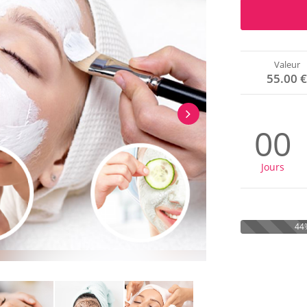
Valeur
55.00 
00
Jours
44