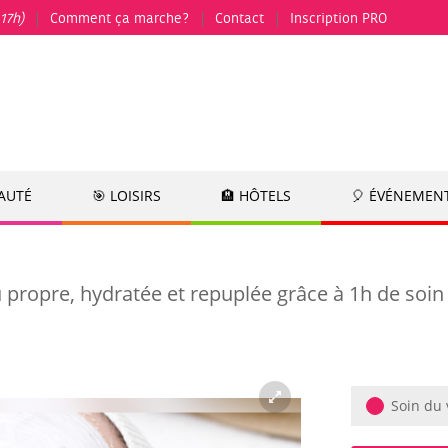
17h)
Comment ça marche?
Contact
Inscription PRO
EAUTÉ
🎯 LOISIRS
🏨 HÔTELS
🎈 ÉVÉNEMEN
propre, hydratée et repuplée grâce à 1h de soin
Soin du 