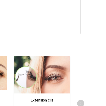
Extension cils
Extension de