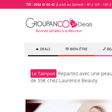
Tél : 0262 61 00 42
(Lundi au Samedi - 9h à 12h - 13h à 
🔥 DEALS
💆 BIEN-ÊTRE
💅 B
Repartez avec une peau 
Le Tampon
de 55€ chez Laurence Beauty