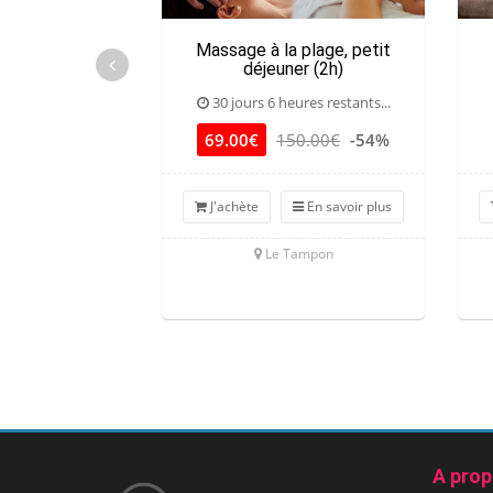
Massage à la plage, petit
déjeuner (2h)
30 jours 6 heures restants...
69.00€
150.00€
-54%
J'achète
En savoir plus
Le Tampon
A pro