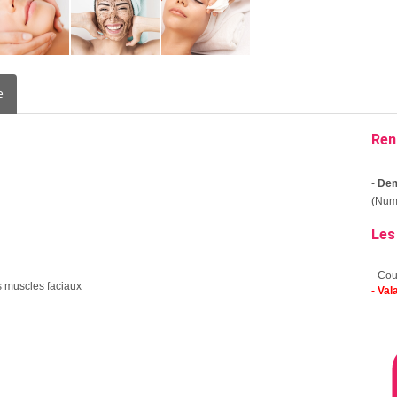
e
Ren
-
Dem
(Numé
Les
- Co
es muscles faciaux
- Va