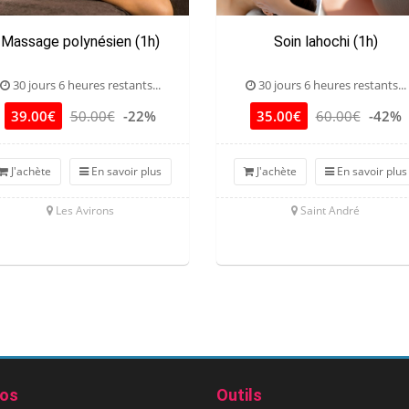
Massage polynésien (1h)
Soin lahochi (1h)
30 jours 6 heures restants...
30 jours 6 heures restants...
39.00€
50.00€
-22%
35.00€
60.00€
-42%
J'achète
En savoir plus
J'achète
En savoir plus
Les Avirons
Saint André
pos
Outils