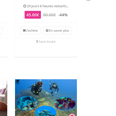
29 jours 6 heures restants...
29 jours 6 he
45.00€
80.00€
-44%
39.00€
6
J'achète
En savoir plus
J'achète
Saint André
Ermitage