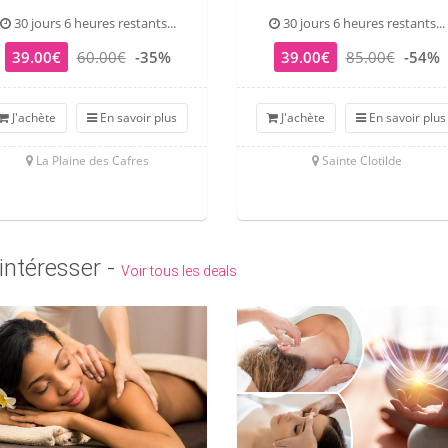
30 jours 6 heures restants...
30 jours 6 heures restants...
39.00€
60.00€
-35%
39.00€
85.00€
-54%
J'achète
En savoir plus
J'achète
En savoir plus
La Plaine des Cafres
Sainte Clotilde
intéresser -
Voir tous les deals