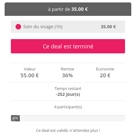
🏨 Hôtels
à partir de
35.00 €
🎈 Événements
Soin du visage (1h)
35.00 €
Ce deal est terminé
Valeur
Remise
Economie
55.00 €
36%
20 €
Temps restant
-252 jour(s)
4 participant(s)
8%
Ce deal est validé, n'attendez plus !