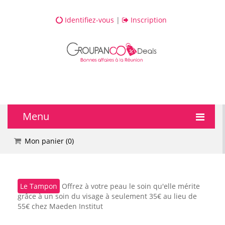
Identifiez-vous
|
Inscription
Menu
🔥 DEALS
Mon panier (
0
)
💆 Bien-être
Le Tampon
Offrez à votre peau le soin qu'elle mérite
💅 Beauté
grâce à un soin du visage à seulement 35€ au lieu de
55€ chez Maeden Institut
🎯 Loisirs