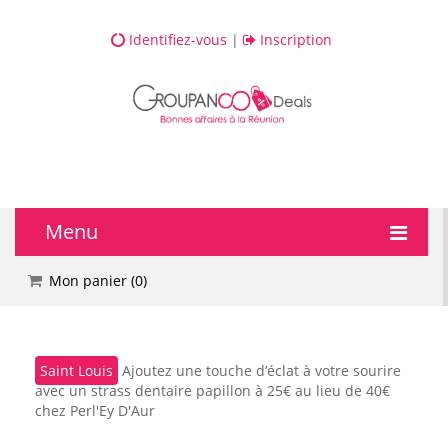
Identifiez-vous
|
Inscription
Menu
🔥 DEALS
Mon panier (
0
)
💆 Bien-être
Saint Louis
Ajoutez une touche d’éclat à votre sourire
💅 Beauté
avec un strass dentaire papillon à 25€ au lieu de 40€
chez Perl'Ey D'Aur
🎯 Loisirs