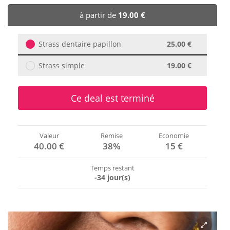
🏨 Hôtels
à partir de
19.00 €
🎈 Événements
Strass dentaire papillon
25.00 €
Strass simple
19.00 €
Ce deal est terminé
Valeur
Remise
Economie
40.00 €
38%
15 €
Temps restant
-34 jour(s)