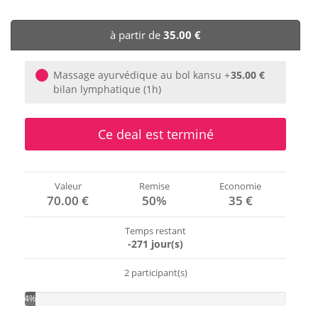
🏨 Hôtels
à partir de
35.00 €
🎈 Événements
Massage ayurvédique au bol kansu +
35.00 €
bilan lymphatique (1h)
Ce deal est terminé
Valeur
Remise
Economie
70.00 €
50%
35 €
Temps restant
-271 jour(s)
2 participant(s)
4%