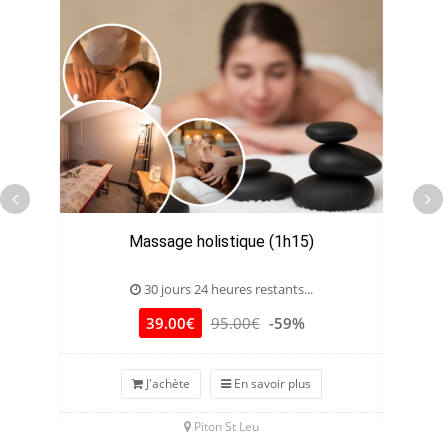
Massage holistique (1h15)
M
30 jours 24 heures restants...
39.00€
95.00€
-59%
J'achète
En savoir plus
Piton St Leu