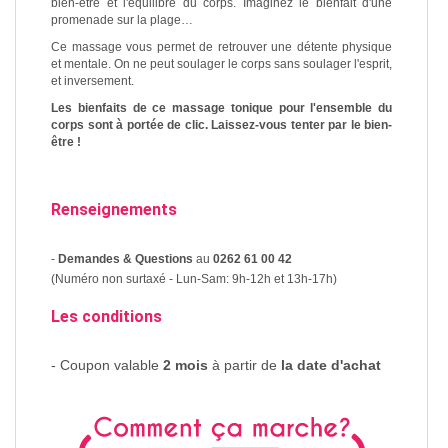
bien-être et l'équilibre du corps. Imaginez le bienfait d'une
promenade sur la plage…
Ce massage vous permet de retrouver une détente physique
et mentale. On ne peut soulager le corps sans soulager l'esprit,
et inversement.
Les bienfaits de ce massage tonique pour l'ensemble du
corps sont à portée de clic. Laissez-vous tenter par le bien-
être !
Renseignements
-
Demandes & Questions
au
0262 61 00 42
(Numéro non surtaxé - Lun-Sam: 9h-12h et 13h-17h)
Les conditions
- Coupon valable
2 mois
à partir de
la date d'achat