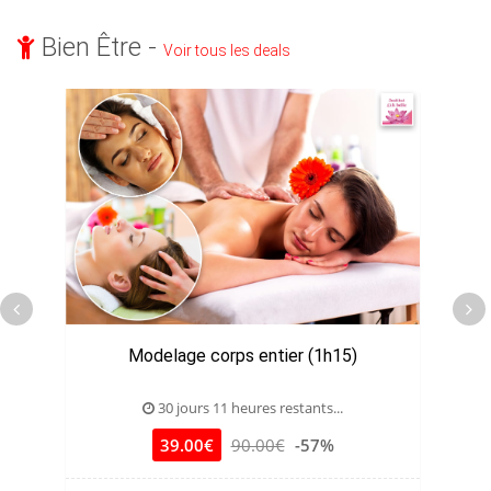
Bien Être -
Voir tous les deals
Modelage corps entier (1h15)
J
30 jours 11 heures restants...
39.00€
90.00€
-57%