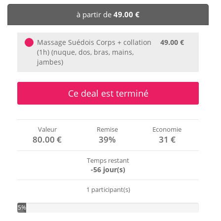
🏨 Hôtels
à partir de
49.00 €
🎈 Événements
Massage Suédois Corps + collation
49.00 €
(1h) (nuque, dos, bras, mains,
jambes)
Ce deal est terminé
Valeur
Remise
Economie
80.00 €
39%
31 €
Temps restant
-56 jour(s)
1 participant(s)
5%