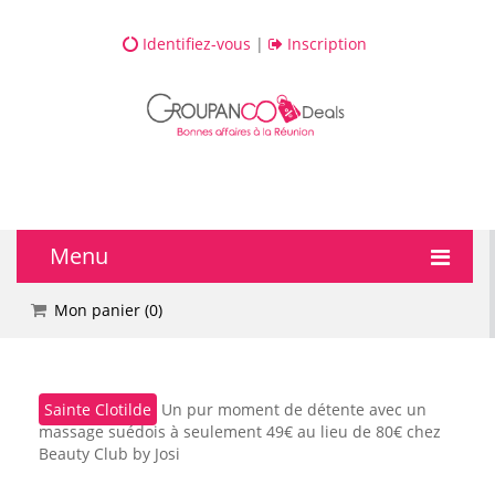
Identifiez-vous
|
Inscription
Menu
🔥 DEALS
Mon panier (
0
)
💆 Bien-être
Sainte Clotilde
Un pur moment de détente avec un
💅 Beauté
massage suédois à seulement 49€ au lieu de 80€ chez
Beauty Club by Josi
🎯 Loisirs