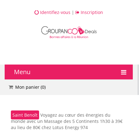
Identifiez-vous
|
Inscription
Menu
🔥 DEALS
Mon panier (
0
)
💆 Bien-être
Saint Benoît
Voyagez au cœur des énergies du
💅 Beauté
monde avec un Massage des 5 Continents 1h30 à 39€
au lieu de 80€ chez Lotus Energy 974
🎯 Loisirs