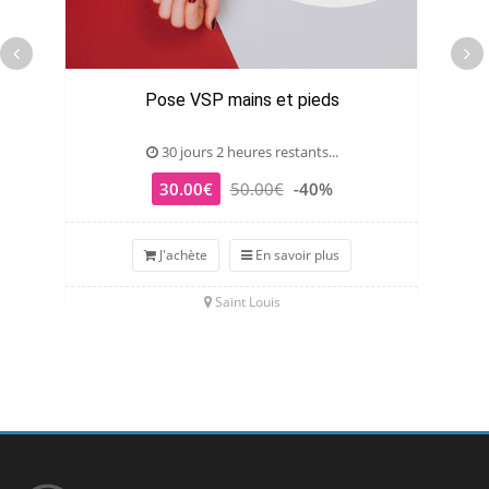
Pose VSP mains et pieds
30 jours 2 heures restants...
30.00€
50.00€
-40%
J'achète
En savoir plus
Saint Louis