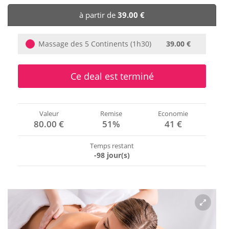
🏨 Hôtels
à partir de
39.00 €
🎈 Événements
Massage des 5 Continents (1h30)
39.00 €
Ce deal est terminé
Valeur
Remise
Economie
80.00 €
51%
41 €
Temps restant
-98 jour(s)