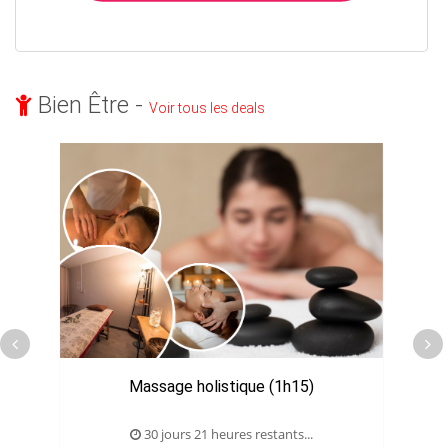
Bien Être -
Voir tous les deals
Massage holistique (1h15)
M
30 jours 21 heures restants...