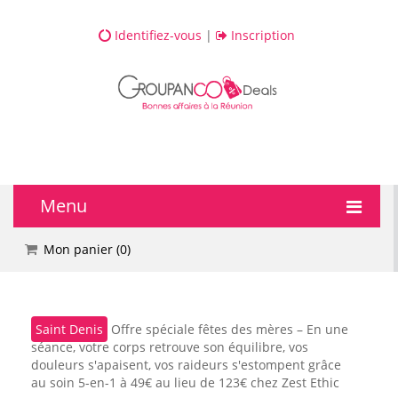
Identifiez-vous
|
Inscription
Menu
🔥 DEALS
Mon panier (
0
)
💆 Bien-être
Saint Denis
Offre spéciale fêtes des mères – En une
💅 Beauté
séance, votre corps retrouve son équilibre, vos
douleurs s'apaisent, vos raideurs s'estompent grâce
🎯 Loisirs
au soin 5-en-1 à 49€ au lieu de 123€ chez Zest Ethic