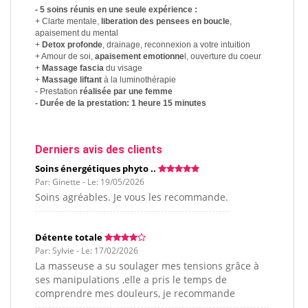
- 5 soins réunis en une seule expérience :
+ Clarte mentale,
liberation des pensees en boucle
,
apaisement du mental
+
Detox profonde
, drainage, reconnexion a votre intuition
+ Amour de soi,
apaisement emotionne
l, ouverture du coeur
+
Massage fascia
du visage
+
Massage liftant
à la luminothérapie
- Prestation
réalisée par une femme
- Durée de la prestation: 1 heure 15 minutes
Derniers avis des clients
Soins énergétiques phyto ..
Par: Ginette - Le: 19/05/2026
Soins agréables. Je vous les recommande.
Détente totale
Par: Sylvie - Le: 17/02/2026
La masseuse a su soulager mes tensions grâce à
ses manipulations ,elle a pris le temps de
comprendre mes douleurs, je recommande