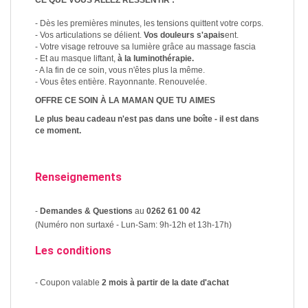
CE QUE VOUS ALLEZ RESSENTIR :
- Dès les premières minutes, les tensions quittent votre corps.
- Vos articulations se délient.
Vos douleurs s'apais
ent.
- Votre visage retrouve sa lumière grâce au massage fascia
- Et au masque liftant,
à la luminothérapie.
- A la fin de ce soin, vous n'êtes plus la même.
- Vous êtes entière. Rayonnante. Renouvelée.
OFFRE CE SOIN À LA MAMAN QUE TU AIMES
Le plus beau cadeau n'est pas dans une boîte - il est dans
ce moment.
Renseignements
-
Demandes & Questions
au
0262 61 00 42
(Numéro non surtaxé - Lun-Sam: 9h-12h et 13h-17h)
Les conditions
- Coupon valable
2 mois à partir de la date d'achat