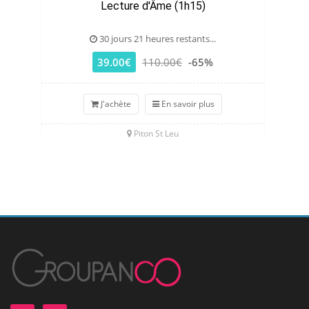
Lecture d'Âme (1h15)
30 jours 21 heures restants...
39.00€
110.00€
-65%
J'achète
En savoir plus
Piton St Leu