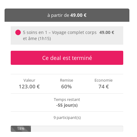
🏨 Hôtels
à partir de
49.00 €
🎈 Événements
5 soins en 1 – Voyage complet corps
49.00 €
et âme (1h15)
Ce deal est terminé
Valeur
Remise
Economie
123.00 €
60%
74 €
Temps restant
-55 jour(s)
9 participant(s)
18%