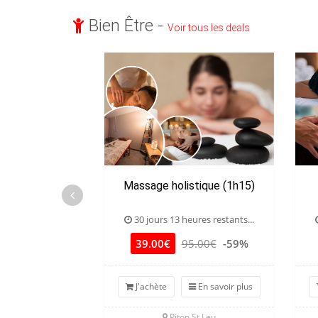
Bien Être -
Voir tous les deals
Massage holistique (1h15)
30 jours 13 heures restants...
39.00€
95.00€
-59%
J'achète
En savoir plus
Piton St Leu