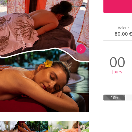
Valeur
80.00 
00
Jours
18%