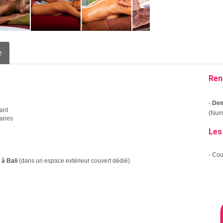
e
Ren
-
Dem
ant
(Numé
aires
Les
- Co
 à Bali
(dans un espace extérieur couvert dédié)