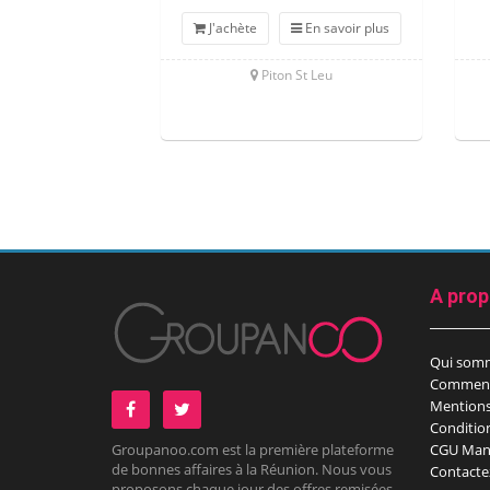
J'achète
En savoir plus
Piton St Leu
A pro
Qui som
Comment
Mentions
Conditio
Groupanoo.com est la première plateforme
CGU Man
de bonnes affaires à la Réunion. Nous vous
Contacte
proposons chaque jour des offres remisées,