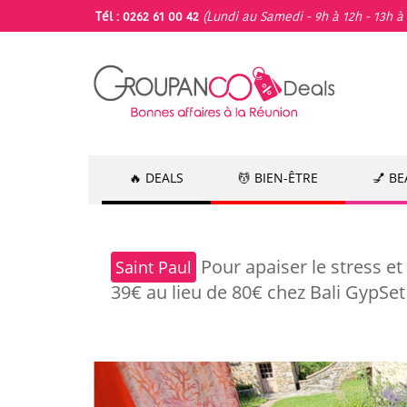
Tél : 0262 61 00 42
(Lundi au Samedi - 9h à 12h - 13h à 
🔥 DEALS
💆 BIEN-ÊTRE
💅 B
Pour apaiser le stress e
Saint Paul
39€ au lieu de 80€ chez Bali GypS