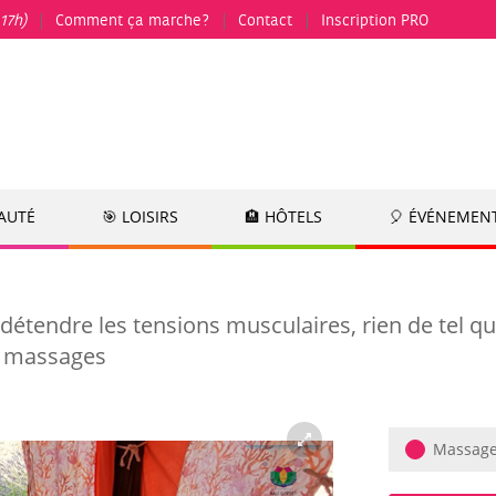
17h)
Comment ça marche?
Contact
Inscription PRO
EAUTÉ
🎯 LOISIRS
🏨 HÔTELS
🎈 ÉVÉNEMEN
t détendre les tensions musculaires, rien de tel
et massages
Massage