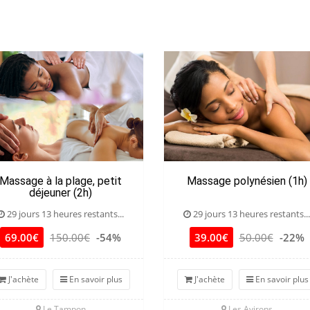
Massage à la plage, petit
Massage polynésien (1h)
déjeuner (2h)
29 jours 13 heures restants...
29 jours 13 heures restants...
69.00€
150.00€
-54%
39.00€
50.00€
-22%
J'achète
En savoir plus
J'achète
En savoir plus
Le Tampon
Les Avirons