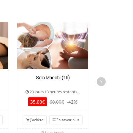
Soin lahochi (1h)
Massage re
29 jours 13 heures restants...
7 jours 13 he
35.00€
60.00€
-42%
35.00€
6
J'achète
En savoir plus
J'achète
Saint André
Sainte