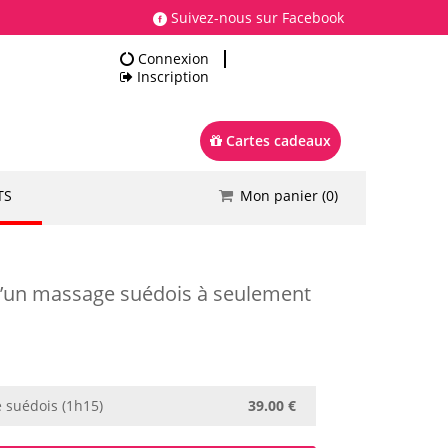
Suivez-nous sur Facebook
Connexion
Inscription
Cartes cadeaux
TS
Mon panier (
0
)
Total
0.00 €
Commander
 qu’un massage suédois à seulement
 suédois (1h15)
39.00 €