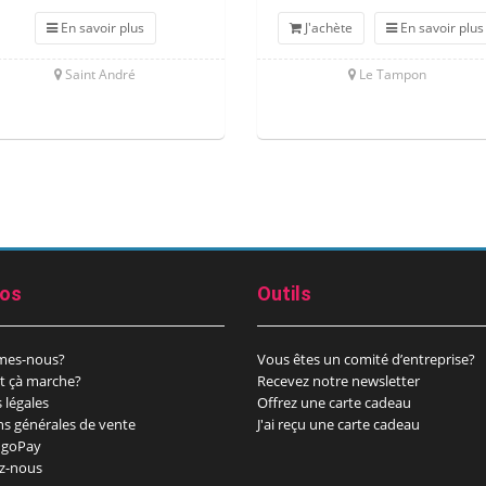
En savoir plus
J'achète
En savoir plus
Saint André
Le Tampon
pos
Outils
mes-nous?
Vous êtes un comité d’entreprise?
 çà marche?
Recevez notre newsletter
 légales
Offrez une carte cadeau
ns générales de vente
J'ai reçu une carte cadeau
goPay
z-nous