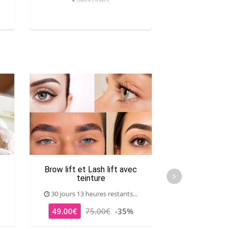
Brow lift et Lash lift avec
Séance photo 
teinture
(1h
30 jours 13 heures restants...
30 jours 13 he
49.00€
75.00€
-35%
85.00€
15