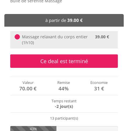
Bulle de sérénité Massage
🏨 Hôtels
à partir de
39.00 €
🎈 Événements
Massage relaxant du corps entier
39.00 €
(1h10)
Ce deal est terminé
Valeur
Remise
Economie
70.00 €
44%
31 €
Temps restant
-2 jour(s)
13 participant(s)
43%