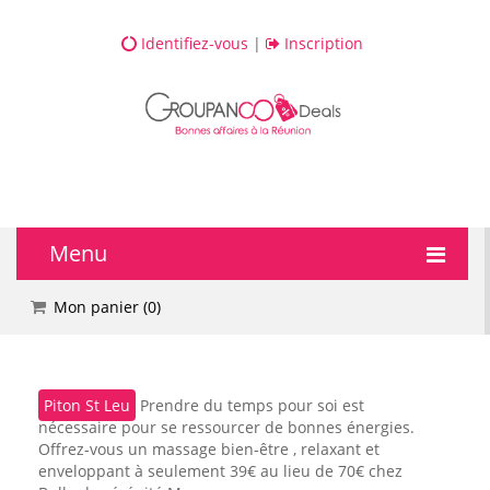
Identifiez-vous
|
Inscription
Menu
🔥 DEALS
Mon panier (
0
)
💆 Bien-être
Piton St Leu
Prendre du temps pour soi est
💅 Beauté
nécessaire pour se ressourcer de bonnes énergies.
Offrez-vous un massage bien-être , relaxant et
🎯 Loisirs
enveloppant à seulement 39€ au lieu de 70€ chez