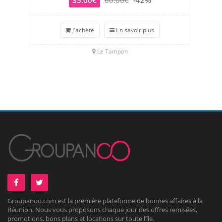
35.00€
60.00€
-42%
J'achète
En savoir plus
Le Tampon
Groupanoo.com est la première plateforme de bonnes affaires à la
Réunion. Nous vous proposons chaque jour des offres remisées,
promotions, bons plans et locations sur toute l’île.