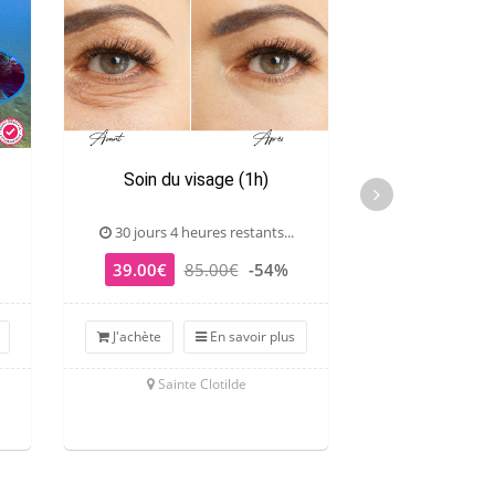
Soin du visage (1h)
Massage Mor
30 jours 4 heures restants...
29 jours 4 he
39.00€
85.00€
-54%
59.00€
8
J'achète
En savoir plus
J'achète
Sainte Clotilde
St Gilles