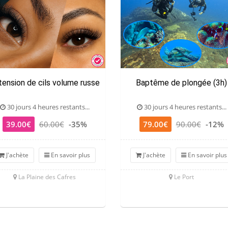
tension de cils volume russe
Baptême de plongée (3h)
30 jours 4 heures restants...
30 jours 4 heures restants...
39.00€
60.00€
-35%
79.00€
90.00€
-12%
J'achète
En savoir plus
J'achète
En savoir plus
La Plaine des Cafres
Le Port