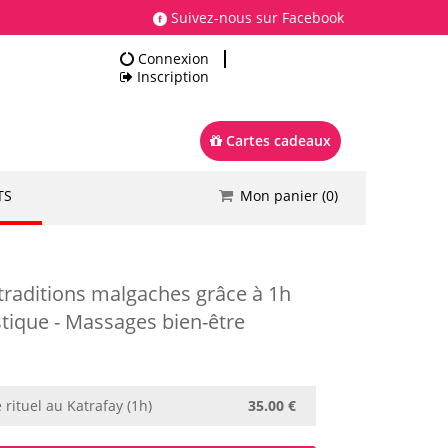
Suivez-nous sur Facebook
Connexion
Inscription
Cartes cadeaux
TS
Mon panier (
0
)
Total
0.00 €
Commander
 traditions malgaches grâce à 1h
stique - Massages bien-être
rituel au Katrafay (1h)
35.00 €