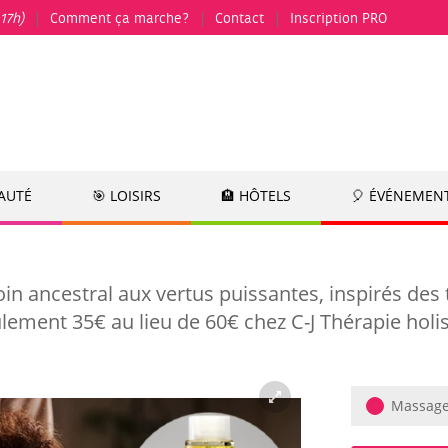
17h)
Comment ça marche?
Contact
Inscription PRO
EAUTÉ
🎯 LOISIRS
🏨 HÔTELS
🎈 ÉVÉNEMEN
in ancestral aux vertus puissantes, inspirés des
lement 35€ au lieu de 60€ chez C-J Thérapie holi
Massage 