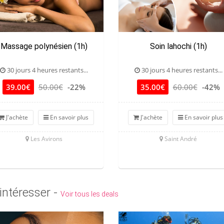
Massage polynésien (1h)
Soin lahochi (1h)
30 jours 4 heures restants...
30 jours 4 heures restants...
39.00€
50.00€
-22%
35.00€
60.00€
-42%
J'achète
En savoir plus
J'achète
En savoir plus
Les Avirons
Saint André
intéresser -
Voir tous les deals