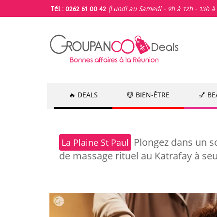
Tél : 0262 61 00 42
(Lundi au Samedi - 9h à 12h - 13h à 
🔥 DEALS
💆 BIEN-ÊTRE
💅 B
Plongez dans un so
La Plaine St Paul
de massage rituel au Katrafay à seu