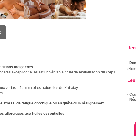
e
Ren
-
Dem
raditions malgaches
(Numé
iétés exceptionnelles est un véritable rituel de revitalisation du corps
Les
aux vertus inflammatoires naturelles du Katrafay
es
- Co
- Ré
de stress, de fatigue chronique ou en quête d'un réalignement
s allergiques aux huiles essentielles