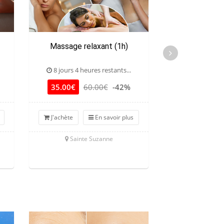
Massage relaxant (1h)
Massage sp
8 jours 4 heures restants...
9 jours 4 heu
35.00€
60.00€
-42%
35.00€
6
J'achète
En savoir plus
J'achète
Sainte Suzanne
Sainte