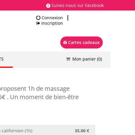
Suivez-nous sur Facebook
Connexion
Inscription
Cartes cadeaux
TS
Mon panier (
0
)
Total
0.00 €
Commander
 proposent 1h de massage
 75€ . Un moment de bien-être
californien (1h)
35.00 €