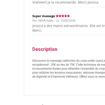
Vraiment je la recommande. Merci Jessica.
Super massage
Par: ABAR Aïdée - Le: 16/06/2026
Jessica a des mains extraordinaires. Elle est t
Merci.
Description
Découvrez le massage californien du corps entier avecLe
exceptionnel : 35€ au lieu de 75€. Cette technique de 
et mouvements fluides pour détendre l’ensemble du corps, 
pour relâcher les tensions musculaires, retrouver énergie
de légèreté et d’harmonie intérieure. Offrez-vous ce mo