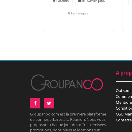
J'achète
En savoir plus
Le Tampon
A pro
Qui som
Comment
Mentions
Conditio
Groupanoo.com est la première plateforme
CGU Man
de bonnes affaires à la Réunion. Nous vous
Contacte
proposons chaque jour des offres remisées,
promotions, bons plans et locations sur