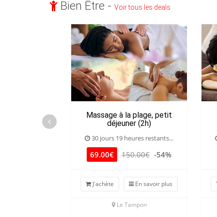
Bien Être -
Voir tous les deals
Massage à la plage, petit
déjeuner (2h)
30 jours 19 heures restants...
69.00€
150.00€
-54%
J'achète
En savoir plus
Le Tampon