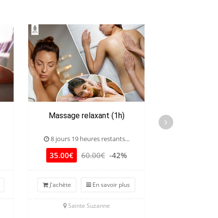
Massage relaxant (1h)
Massage sp
8 jours 19 heures restants...
9 jours 19 he
35.00€
60.00€
-42%
35.00€
6
J'achète
En savoir plus
J'achète
Sainte Suzanne
Sainte