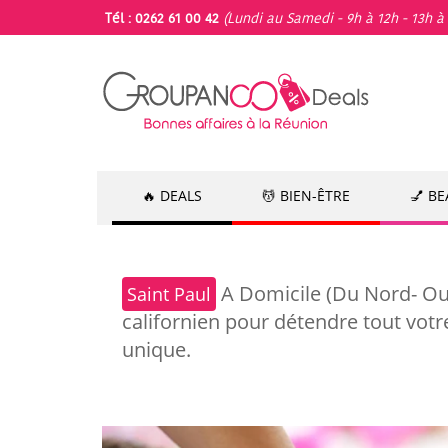
Tél : 0262 61 00 42
(Lundi au Samedi - 9h à 12h - 13h à 
🔥 DEALS
💆 BIEN-ÊTRE
💅 B
A Domicile (Du Nord- Ou
Saint Paul
californien pour détendre tout votr
unique.