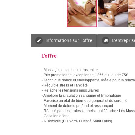
Informations sur l'offre
L'entrepris
L'offre
- Massage complet du corps entier
- Prix promotionnel exceptionnel : 35€ au lieu de 75€
- Technique douce et enveloppante, idéale pour la relaxa
- Réduit le stress et l’anxiété
- Relâche les tensions musculaires
- Améliore la circulation sanguine et lymphatique
- Favorise un état de bien-être général et de sérénité
- Moment de détente profond et ressourçant
- Réalisé par des professionnels qualifiés chez Les Mas
- Collation offerte
- A Domicile (Du Nord- Ouest à Saint Louis)