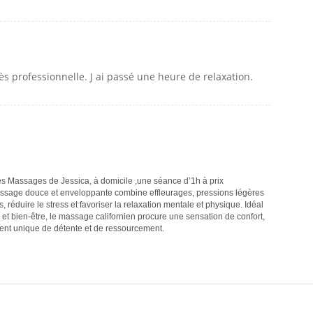
rès professionnelle. J ai passé une heure de relaxation.
s Massages de Jessica, à domicile ,une séance d’1h à prix
massage douce et enveloppante combine effleurages, pressions légères
réduire le stress et favoriser la relaxation mentale et physique. Idéal
 et bien-être, le massage californien procure une sensation de confort,
ment unique de détente et de ressourcement.