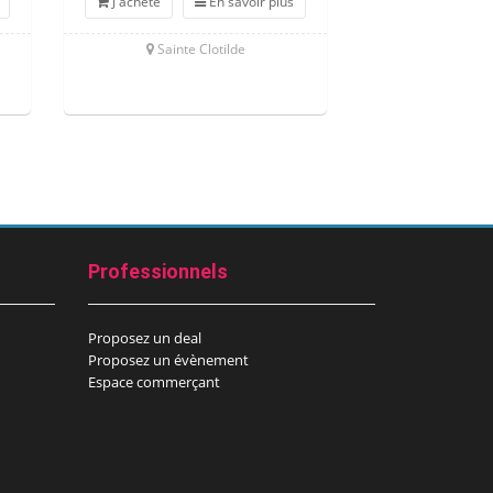
J'achète
En savoir plus
J'achète
Sainte Clotilde
St Gilles
Professionnels
Proposez un deal
Proposez un évènement
Espace commerçant