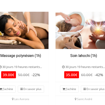
Massage polynésien (1h)
Soin lahochi (1h)
30 jours 19 heures restants...
30 jours 19 heures restants...
39.00€
50.00€
-22%
35.00€
60.00€
-42%
J'achète
En savoir plus
J'achète
En savoir plus
Les Avirons
Saint André