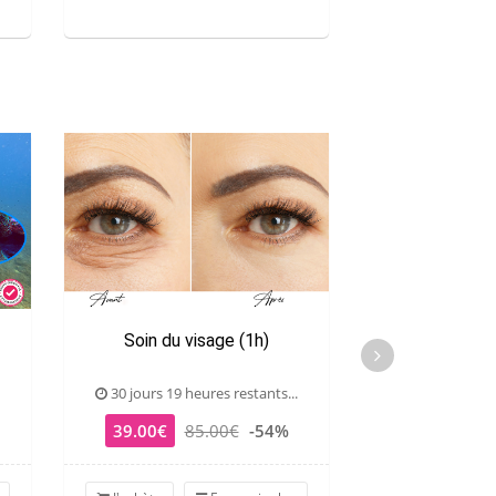
Soin du visage (1h)
Massage Mor
30 jours 19 heures restants...
29 jours 19 he
39.00€
85.00€
-54%
59.00€
8