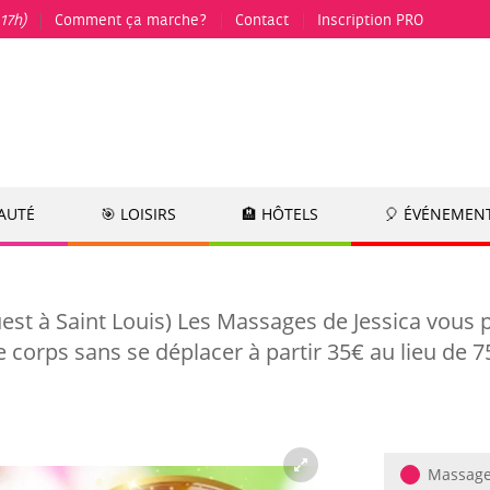
17h)
Comment ça marche?
Contact
Inscription PRO
EAUTÉ
🎯 LOISIRS
🏨 HÔTELS
🎈 ÉVÉNEMEN
est à Saint Louis) Les Massages de Jessica vous
e corps sans se déplacer à partir 35€ au lieu de
Massage 