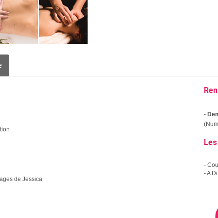
e
Ren
-
Dem
(Numé
tion
Les
- Co
- A D
sages de Jessica