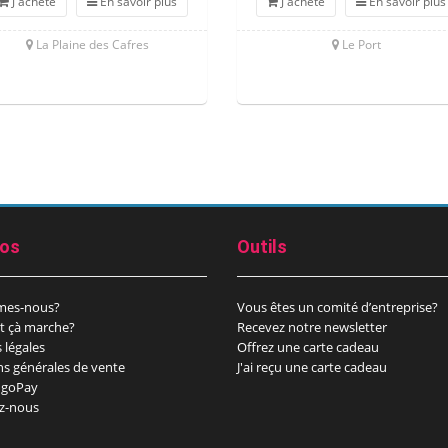
J'achète
En savoir plus
J'achète
En savoir plus
La Plaine des Cafres
Le Port
pos
Outils
mes-nous?
Vous êtes un comité d’entreprise?
 çà marche?
Recevez notre newsletter
 légales
Offrez une carte cadeau
ns générales de vente
J'ai reçu une carte cadeau
goPay
z-nous