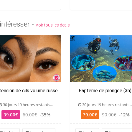
intéresser -
Voir tous les deals
tension de cils volume russe
Baptême de plongée (3h)
30 jours 19 heures restants...
30 jours 19 heures restants...
39.00€
60.00€
-35%
79.00€
90.00€
-12%