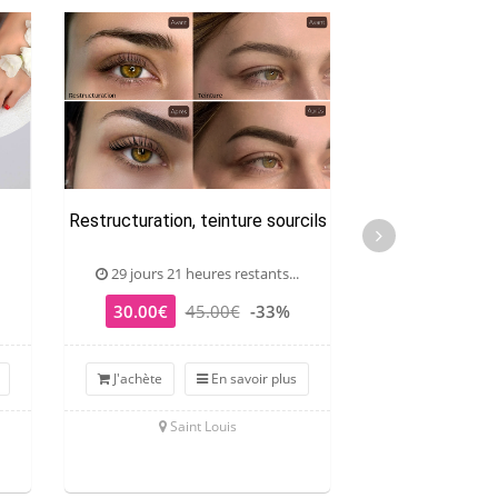
Restructuration, teinture sourcils
Soin énergét
29 jours 21 heures restants...
28 jours 21 he
30.00€
45.00€
-33%
39.00€
6
J'achète
En savoir plus
J'achète
Saint Louis
Le T