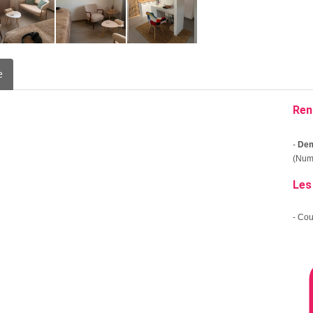
e
Ren
-
Dem
(Numé
Les
- Co