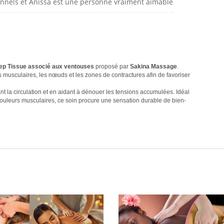
ionnels et Anissa est une personne vraiment aimable
p Tissue associé aux ventouses
proposé par
Sakina Massage
.
s musculaires, les nœuds et les zones de contractures afin de favoriser
 la circulation et en aidant à dénouer les tensions accumulées. Idéal
douleurs musculaires, ce soin procure une sensation durable de bien-