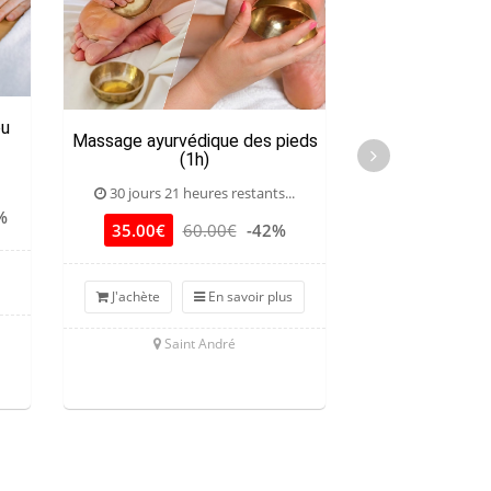
ou
Massage ayurvédique des pieds
Massage Mor
(1h)
30 jours 21 heures restants...
30 jours 21 he
%
35.00€
60.00€
-42%
59.00€
8
J'achète
En savoir plus
J'achète
Saint André
St Gilles