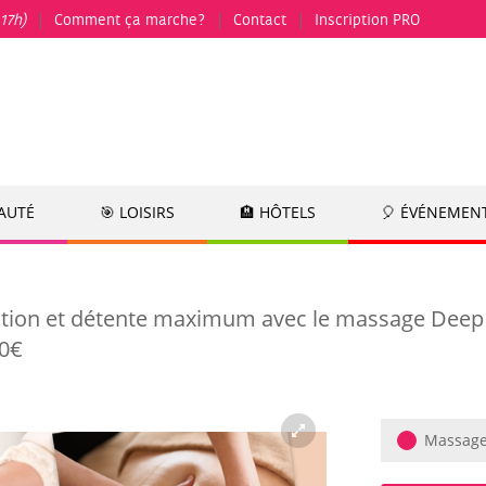
17h)
Comment ça marche?
Contact
Inscription PRO
EAUTÉ
🎯 LOISIRS
🏨 HÔTELS
🎈 ÉVÉNEMEN
tion et détente maximum avec le massage Deep 
10€
Massage 