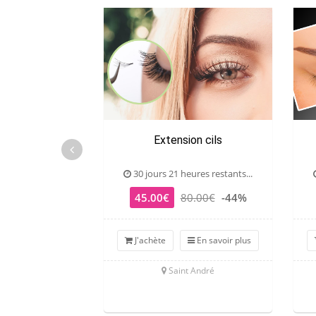
Extension cils
30 jours 21 heures restants...
45.00€
80.00€
-44%
J'achète
En savoir plus
Saint André