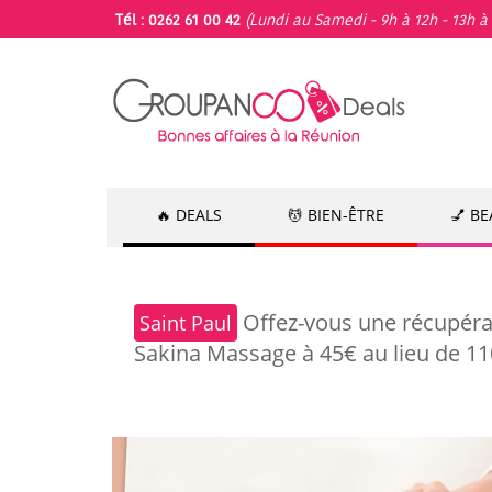
Tél : 0262 61 00 42
(Lundi au Samedi - 9h à 12h - 13h à 
🔥 DEALS
💆 BIEN-ÊTRE
💅 B
Offez-vous une récupéra
Saint Paul
Sakina Massage à 45€ au lieu de 1