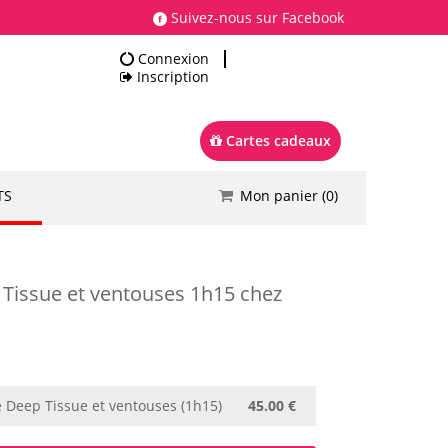
Suivez-nous sur Facebook
Connexion
Inscription
Cartes cadeaux
TS
Mon panier (
0
)
Total
0.00 €
Commander
Tissue et ventouses 1h15 chez
Deep Tissue et ventouses (1h15)
45.00 €