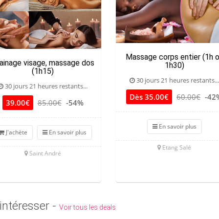
Massage corps entier (1h 
ainage visage, massage dos
1h30)
(1h15)
30 jours 21 heures restants...
30 jours 21 heures restants...
Dès 35.00€
60.00€
-42
39.00€
85.00€
-54%
En savoir plus
J'achète
En savoir plus
Etang Salé
Saint André
intéresser -
Voir tous les deals