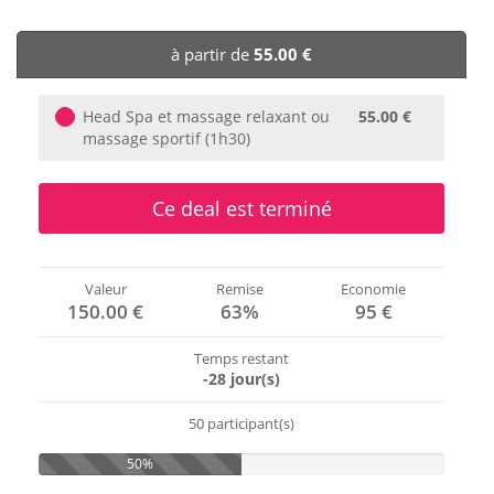
🏨 Hôtels
à partir de
55.00 €
🎈 Événements
Head Spa et massage relaxant ou
55.00 €
massage sportif (1h30)
Ce deal est terminé
Valeur
Remise
Economie
150.00 €
63%
95 €
Temps restant
-28 jour(s)
50 participant(s)
50%