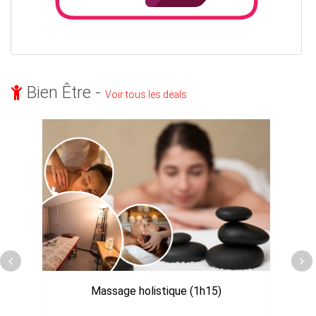
Bien Être -
Voir tous les deals
Massage holistique (1h15)
M