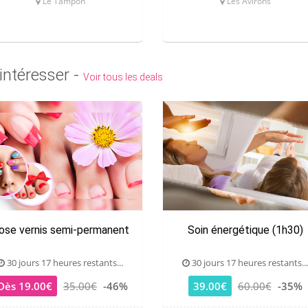
Le Tampon
Les Avirons
intéresser -
Voir tous les deals
ose vernis semi-permanent
Soin énergétique (1h30)
30 jours 17 heures restants...
30 jours 17 heures restants...
Dès 19.00€
35.00€
-46%
39.00€
60.00€
-35%