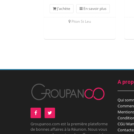
J'achète
En savoir plus
Piton St Leu
A pro
Qui som
Comment
Mentions
Conditio
Groupanoo.com est la première plateforme
CGU Man
de bonnes affaires à la Réunion. Nous vous
Contacte