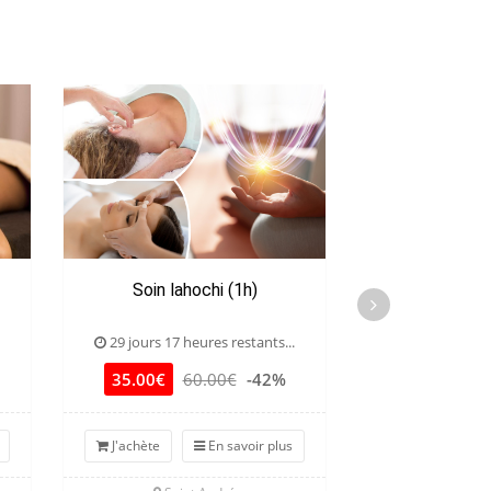
Soin lahochi (1h)
Massage re
29 jours 17 heures restants...
7 jours 17 he
35.00€
60.00€
-42%
35.00€
6
J'achète
En savoir plus
J'achète