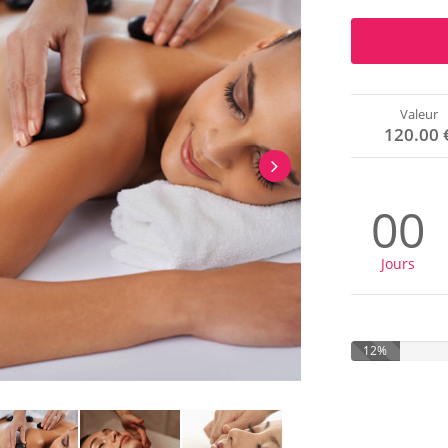
Valeur
120.00 
00
Jours
12%