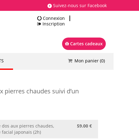
Suivez-nous sur Facebook
Connexion
Inscription
Cartes cadeaux
TS
Mon panier (
0
)
Total
0.00 €
Commander
x pierres chaudes suivi d’un
 dos aux pierres chaudes,
59.00 €
facial japonais (2h)