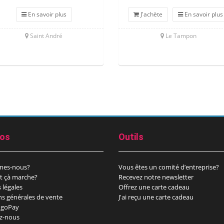
En savoir plus
J'achète
En savoir plus
Saint André
Le Tampon
pos
Outils
mes-nous?
Vous êtes un comité d’entreprise?
 çà marche?
Recevez notre newsletter
 légales
Offrez une carte cadeau
ns générales de vente
J'ai reçu une carte cadeau
goPay
z-nous