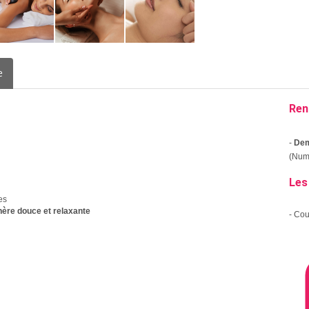
e
Ren
-
Dem
(Numé
Les
es
hère douce et relaxante
- Co