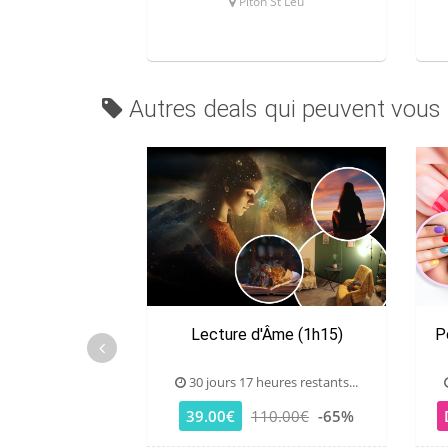
Piton St Leu
Autres deals qui peuvent vous 
Lecture d'Âme (1h15)
P
30 jours 17 heures restants...
39.00€
110.00€
-65%