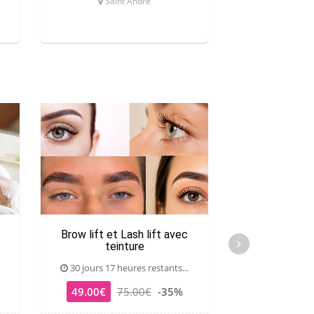
Saint André
Sainte
Brow lift et Lash lift avec
Séance photo 
teinture
(1h
30 jours 17 heures restants...
30 jours 17 he
49.00€
75.00€
-35%
85.00€
15