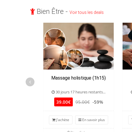
Bien Être -
Voir tous les deals
Massage holistique (1h15)
30 jours 17 heures restants...
39.00€
95.00€
-59%
J'achète
En savoir plus