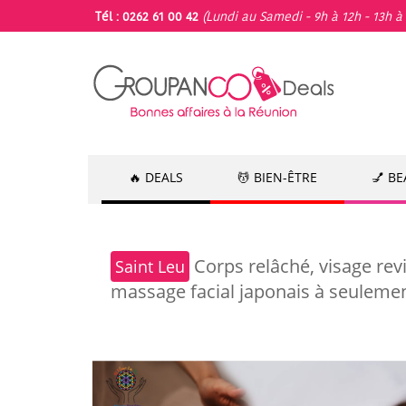
Tél : 0262 61 00 42
(Lundi au Samedi - 9h à 12h - 13h à 
🔥 DEALS
💆 BIEN-ÊTRE
💅 B
Corps relâché, visage revi
Saint Leu
massage facial japonais à seulement