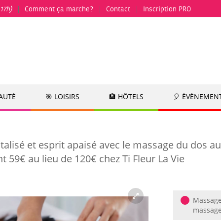
17h)
Comment ça marche?
Contact
Inscription PRO
EAUTÉ
🎯 LOISIRS
🏨 HÔTELS
🎈 ÉVÉNEMEN
talisé et esprit apaisé avec le massage du dos au
 59€ au lieu de 120€ chez Ti Fleur La Vie
Massage
massage 