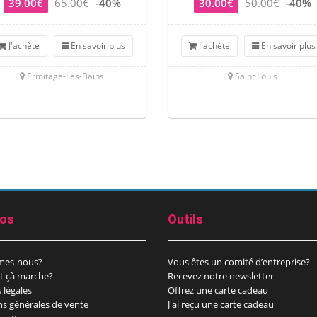
39.00€
65.00€
-40%
30.00€
50.00€
-40%
J'achète
En savoir plus
J'achète
En savoir plus
Ermitage-Les-Bains
Saint Louis
pos
Outils
mes-nous?
Vous êtes un comité d’entreprise?
 çà marche?
Recevez notre newsletter
 légales
Offrez une carte cadeau
ns générales de vente
J'ai reçu une carte cadeau