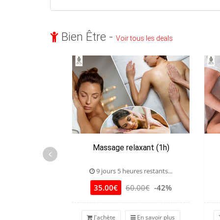
Bien Être -
Voir tous les deals
Massage relaxant (1h)
9 jours 5 heures restants...
35.00€
60.00€
-42%
J'achète
En savoir plus