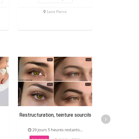
Saint Pierre
Saint
Restructuration, teinture sourcils
Soin énergét
29 jours 5 heures restants...
28 jours 5 he