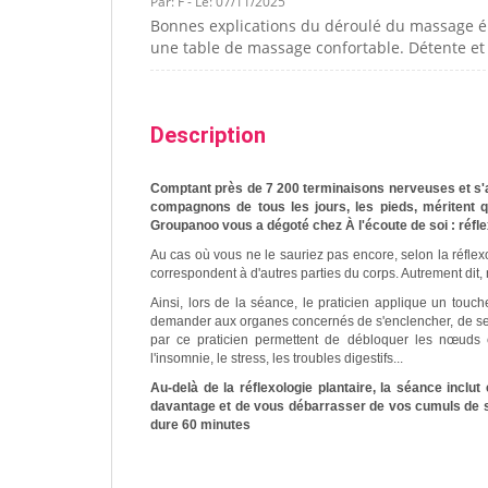
Par: F - Le: 07/11/2025
Bonnes explications du déroulé du massage én
une table de massage confortable. Détente et 
Description
Comptant près de 7 200 terminaisons nerveuses et s'a
compagnons de tous les jours, les pieds, méritent 
Groupanoo vous a dégoté
chez À l'écoute de soi
: réfl
Au cas où vous ne le sauriez pas encore, selon la réflex
correspondent à d'autres parties du corps. Autrement dit,
Ainsi, lors de la séance, le praticien applique un touc
demander aux organes concernés de s'enclencher, de se d
par ce praticien permettent de débloquer les nœuds é
l'insomnie, le stress, les troubles digestifs...
Au-delà de la réflexologie plantaire, la séance inc
davantage et de vous débarrasser de vos cumuls de stre
dure 60 minutes