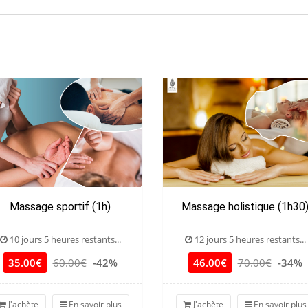
Massage sportif (1h)
Massage holistique (1h30
10 jours 5 heures restants...
12 jours 5 heures restants...
35.00€
60.00€
-42%
46.00€
70.00€
-34%
J'achète
En savoir plus
J'achète
En savoir plus