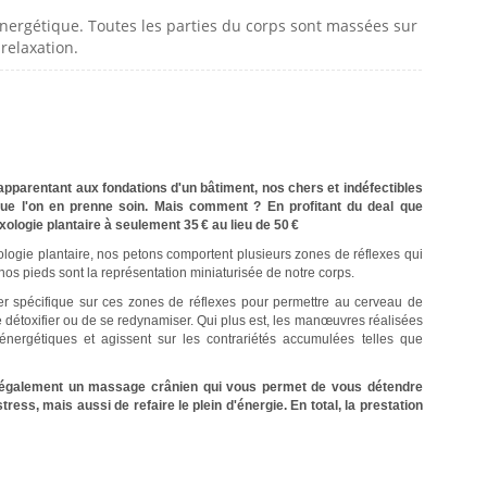
ergétique. Toutes les parties du corps sont massées sur
relaxation.
pparentant aux fondations d'un bâtiment, nos chers et indéfectibles
que l'on en prenne soin. Mais comment ? En profitant du deal que
exologie plantaire à seulement 35 € au lieu de 50 €
ologie plantaire, nos petons comportent plusieurs zones de réflexes qui
 nos pieds sont la représentation miniaturisée de notre corps.
her spécifique sur ces zones de réflexes pour permettre au cerveau de
étoxifier ou de se redynamiser. Qui plus est, les manœuvres réalisées
nergétiques et agissent sur les contrariétés accumulées telles que
lut également un massage crânien qui vous permet de vous détendre
ss, mais aussi de refaire le plein d'énergie. En total, la prestation