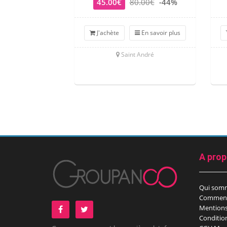
45.00€
80.00€
-44%
J'achète
En savoir plus
Saint André
A pro
Qui som
Comment
Mentions
Conditio