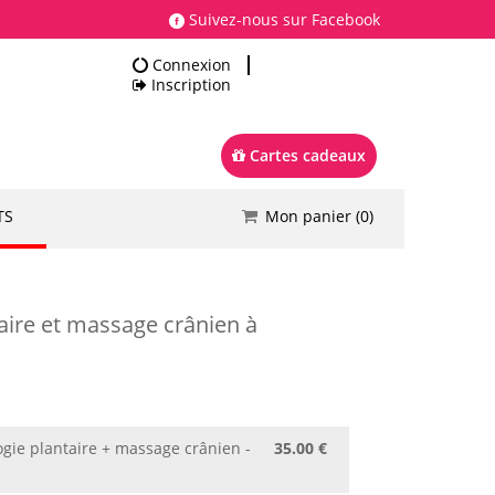
Suivez-nous sur Facebook
Connexion
Inscription
Cartes cadeaux
TS
Mon panier (
0
)
Total
0.00 €
Commander
aire et massage crânien à
ogie plantaire + massage crânien -
35.00 €