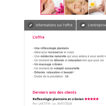
Informations sur l'offre
L'entrepris
L'offre
-
Une réflexologie plantaire
- Idéal pour
ressourcer
le corps
- Une
médecine naturelle
qui vous aidera à vous sentir 
- Un moment de
détente
et
relaxation
rien que pour soi
- Un massage crânien
- Un moment de
volupté sensorielle
-
Détente
,
relaxation
et
beauté
!
- Durée de la prestation :
1h
Derniers avis des clients
Reflexologie plantaire et crânien
Par: LAETITIA - Le: 30/07/2026