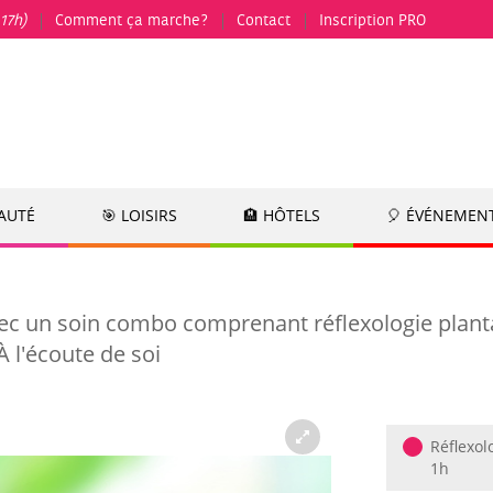
17h)
Comment ça marche?
Contact
Inscription PRO
EAUTÉ
🎯 LOISIRS
🏨 HÔTELS
🎈 ÉVÉNEMEN
vec un soin combo comprenant réflexologie plant
 l'écoute de soi
Réflexol
1h