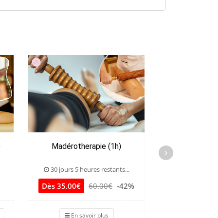
)
Madérotherapie (1h)
Drainage visag
(1h
30 jours 5 heures restants...
30 jours 5 he
Dès 35.00€
60.00€
-42%
39.00€
8
En savoir plus
J'achète