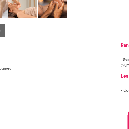
e
Ren
-
Dem
(Numé
revigoré
Les
- Co