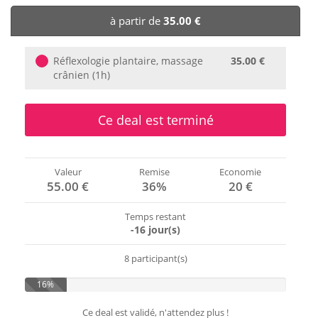
🏨 Hôtels
à partir de
35.00 €
🎈 Événements
Réflexologie plantaire, massage
35.00 €
crânien (1h)
Ce deal est terminé
Valeur
Remise
Economie
55.00 €
36%
20 €
Temps restant
-16 jour(s)
8 participant(s)
16%
Ce deal est validé, n'attendez plus !