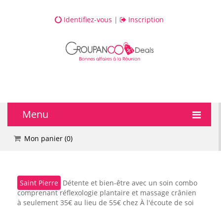
Identifiez-vous
|
Inscription
Menu
🔥 DEALS
Mon panier (
0
)
💆 Bien-être
Saint Pierre
Détente et bien-être avec un soin combo
💅 Beauté
comprenant réflexologie plantaire et massage crânien
à seulement 35€ au lieu de 55€ chez À l'écoute de soi
🎯 Loisirs