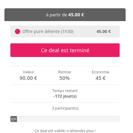
🏨 Hôtels
à partir de
45.00 €
🎈 Événements
Offre pure détente (1h30)
45.00 €
Ce deal est terminé
Valeur
Remise
Economie
90.00 €
50%
45 €
Temps restant
-172 jour(s)
3 participant(s)
6%
Ce deal est validé, n'attendez plus !