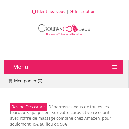
Identifiez-vous
|
Inscription
Menu
🔥 DEALS
Mon panier (
0
)
💆 Bien-être
Ravine Des cabris
Débarrassez-vous de toutes les
💅 Beauté
lourdeurs qui pèsent sur votre corps et votre esprit
avec l'offre de massage combiné chez Amazen, pour
🎯 Loisirs
seulement 45€ au lieu de 90€