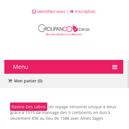
Identifiez-vous
|
Inscription
Menu
🔥 DEALS
Mon panier (
0
)
💆 Bien-être
Ravine Des cabris
Un voyage sensoriel unique à deux
💅 Beauté
grâce à 1h15 de massage des 5 continents en duo à
seulement 85€ au lieu de 158€ avec Ames Sages
🎯 Loisirs