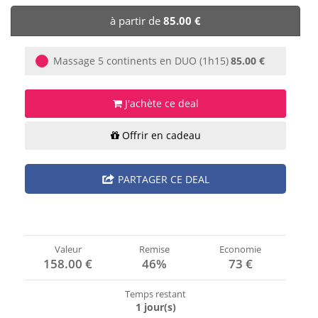
🏨 Hôtels
à partir de
85.00 €
🎈 Événements
Massage 5 continents en DUO (1h15)
85.00 €
J'achète ce deal
Offrir en cadeau
PARTAGER CE DEAL
Valeur
Remise
Economie
158.00 €
46%
73 €
Temps restant
1 jour(s)