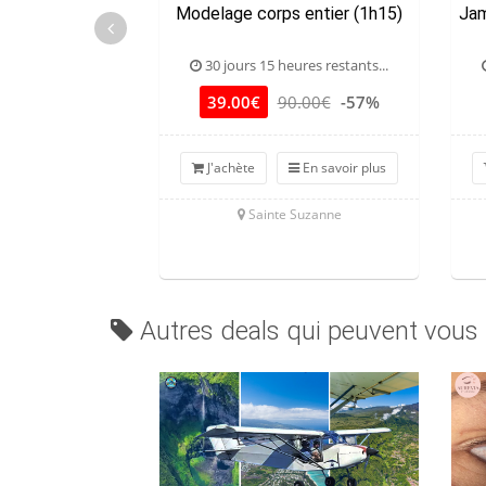
Modelage corps entier (1h15)
Jam
30 jours 15 heures restants...
39.00€
90.00€
-57%
J'achète
En savoir plus
Sainte Suzanne
Autres deals qui peuvent vous 