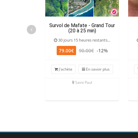
Survol de Mafate - Grand Tour
(20 à 25 min)
30 jours 15 heures restants...
79.00€
90.00€
-12%
J'achète
En savoir plus
Saint Paul