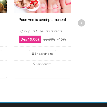
Pose vernis semi-permanent
Soin énergé
29 jours 15 heures restants...
29 jours 15 he
Dès 19.00€
35.00€
-46%
39.00€
6
En savoir plus
J'achète
Saint André
Le T