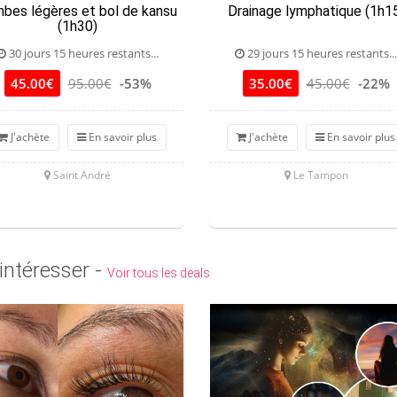
bes légères et bol de kansu
Drainage lymphatique (1h1
(1h30)
30 jours 15 heures restants...
29 jours 15 heures restants...
45.00€
95.00€
-53%
35.00€
45.00€
-22%
J'achète
En savoir plus
J'achète
En savoir plus
Saint André
Le Tampon
intéresser -
Voir tous les deals