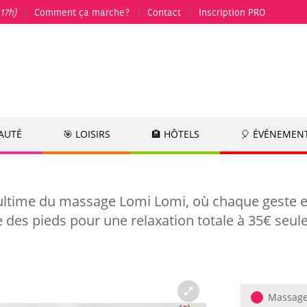
17h)
Comment ça marche?
Contact
Inscription PRO
EAUTÉ
🎯 LOISIRS
🏨 HÔTELS
🎈 ÉVÉNEMEN
ltime du massage Lomi Lomi, où chaque geste en
des pieds pour une relaxation totale à 35€ seul
Massage 