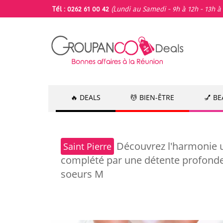
Tél : 0262 61 00 42
(Lundi au Samedi - 9h à 12h - 13h à 
🔥 DEALS
💆 BIEN-ÊTRE
💅 B
Découvrez l'harmonie u
Saint Pierre
complété par une détente profonde 
soeurs M