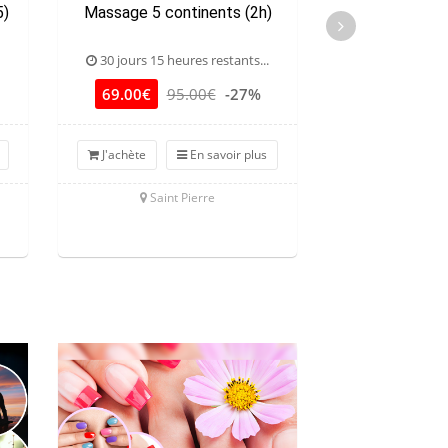
5)
Massage 5 continents (2h)
Massage rel
30 jours 15 heures restants...
30 jours 15 he
69.00€
95.00€
-27%
45.00€
8
J'achète
En savoir plus
J'achète
Saint Pierre
En 