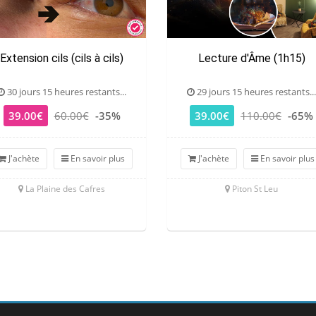
Extension cils (cils à cils)
Lecture d'Âme (1h15)
30 jours 15 heures restants...
29 jours 15 heures restants...
39.00€
60.00€
-35%
39.00€
110.00€
-65%
J'achète
En savoir plus
J'achète
En savoir plus
La Plaine des Cafres
Piton St Leu