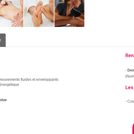
e
Ren
-
Dem
(Numé
s mouvements fluides et enveloppants
n énergétique
Les
solue
- Co