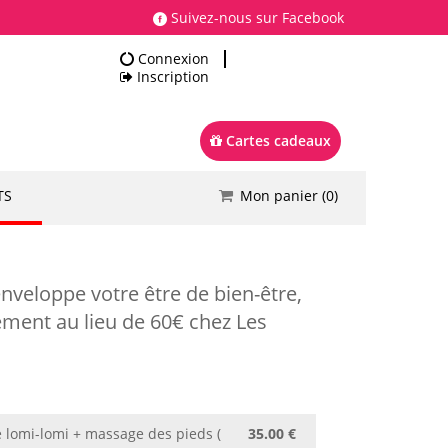
Suivez-nous sur Facebook
Connexion
Inscription
Cartes cadeaux
TS
Mon panier (
0
)
Total
0.00 €
Commander
veloppe votre être de bien-être,
ement au lieu de 60€ chez Les
lomi-lomi + massage des pieds (
35.00 €