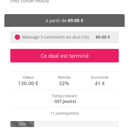
chez Sunset beauty
🏨 Hôtels
à partir de
89.00 €
🎈 Événements
Massage 5 continents en duo (1h)
89.00 €
Ce deal est terminé
Valeur
Remise
Economie
130.00 €
32%
41 €
Temps restant
-337 jour(s)
11 participant(s)
22%