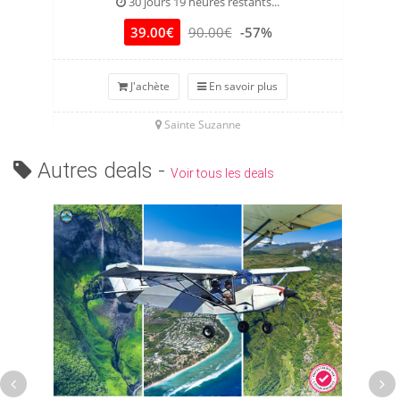
30 jours 19 heures restants...
39.00€
90.00€
-57%
J'achète
En savoir plus
Sainte Suzanne
Autres deals -
Voir tous les deals