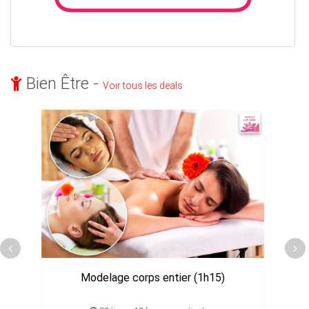
Bien Être -
Voir tous les deals
Modelage corps entier (1h15)
J