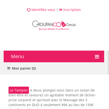
Identifiez-vous
|
Inscription
Menu
🔥 DEALS
Mon panier (
0
)
💆 Bien-être
Le Tampon
A deux, plongez-vous dans un océan de
💅 Beauté
bien-être et savourez un agréable moment de lâcher-
prise corporel et spirituel avec le Massage des 5
🎯 Loisirs
continents en DUO à seulement 89€ au lieu de 130€