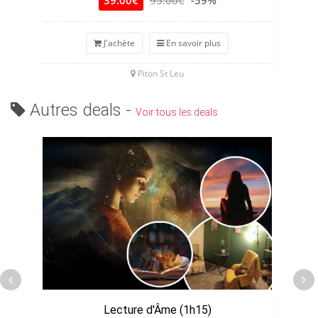
39.00€
95.00€
-59%
J'achète
En savoir plus
Piton St Leu
Autres deals -
Voir tous les deals
Lecture d'Âme (1h15)