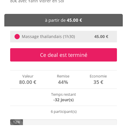
80€ avec Yann Vibrer en Soi
🏨 Hôtels
à partir de
45.00 €
🎈 Événements
Massage thaïlandais (1h30)
45.00 €
Ce deal est terminé
Valeur
Remise
Economie
80.00 €
44%
35 €
Temps restant
-32 jour(s)
6 participant(s)
12%