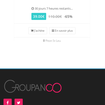
30 jours 7 heures restants...
39.00€
110.00€
-65%
J'achète
En savoir plus
Piton St Leu