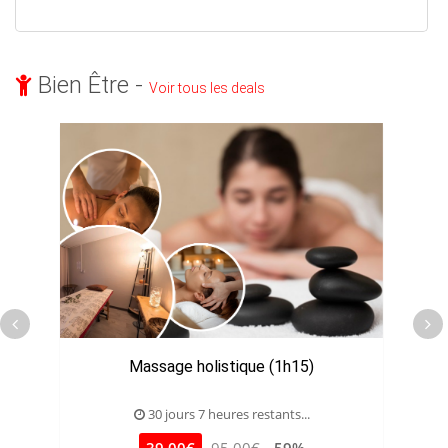
Bien Être -
Voir tous les deals
Massage holistique (1h15)
M
30 jours 7 heures restants...