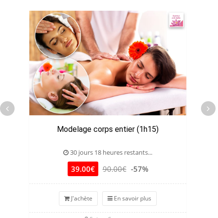
Modelage corps entier (1h15)
J
30 jours 18 heures restants...
39.00€
90.00€
-57%
J'achète
En savoir plus