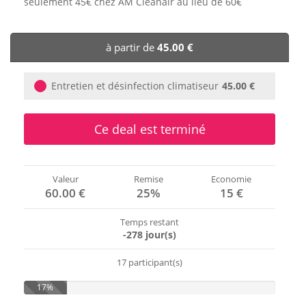
seulement 45€ chez AM Cleanair au lieu de 60€
🏨 Hôtels
à partir de
45.00 €
🎈 Événements
Entretien et désinfection climatiseur
45.00 €
Ce deal est terminé
Valeur
Remise
Economie
60.00 €
25%
15 €
Temps restant
-278 jour(s)
17 participant(s)
17%