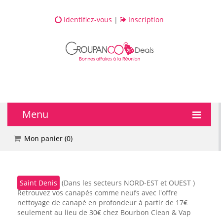
Identifiez-vous
|
Inscription
Menu
🔥 DEALS
Mon panier (
0
)
💆 Bien-être
Saint Denis
(Dans les secteurs NORD-EST et OUEST )
💅 Beauté
Retrouvez vos canapés comme neufs avec l'offre
nettoyage de canapé en profondeur à partir de 17€
🎯 Loisirs
seulement au lieu de 30€ chez Bourbon Clean & Vap