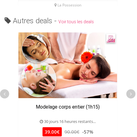
La Possession
Autres deals -
Voir tous les deals
Modelage corps entier (1h15)
J
30 jours 16 heures restants...
39.00€
90.00€
-57%