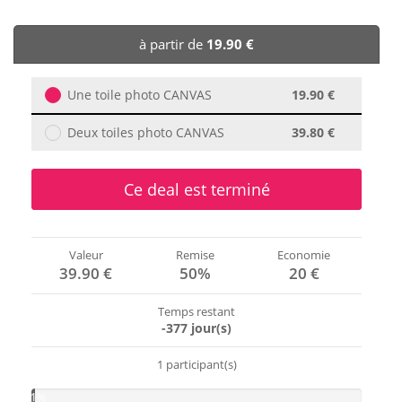
🏨 Hôtels
à partir de
19.90 €
🎈 Événements
Une toile photo CANVAS
19.90 €
Deux toiles photo CANVAS
39.80 €
Ce deal est terminé
Valeur
Remise
Economie
39.90 €
50%
20 €
Temps restant
-377 jour(s)
1 participant(s)
1%