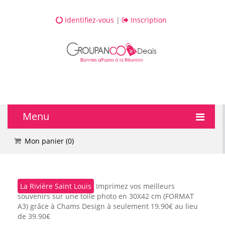
Identifiez-vous
|
Inscription
Menu
🔥 DEALS
Mon panier (
0
)
💆 Bien-être
La Rivière Saint Louis
Imprimez vos meilleurs
💅 Beauté
souvenirs sur une toile photo en 30X42 cm (FORMAT
A3) grâce à Chams Design à seulement 19.90€ au lieu
🎯 Loisirs
de 39.90€