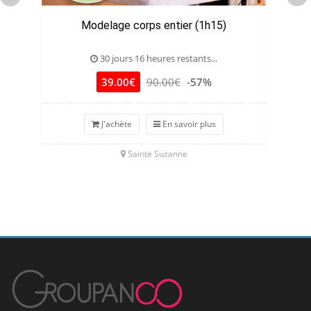
Modelage corps entier (1h15)
J
30 jours 16 heures restants...
39.00€
90.00€
-57%
J'achète
En savoir plus
Sainte Suzanne