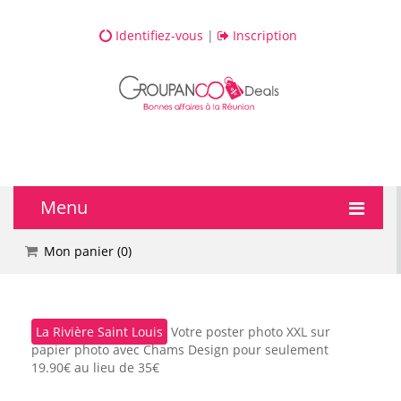
Identifiez-vous
|
Inscription
Menu
🔥 DEALS
Mon panier (
0
)
💆 Bien-être
La Rivière Saint Louis
Votre poster photo XXL sur
💅 Beauté
papier photo avec Chams Design pour seulement
19.90€ au lieu de 35€
🎯 Loisirs