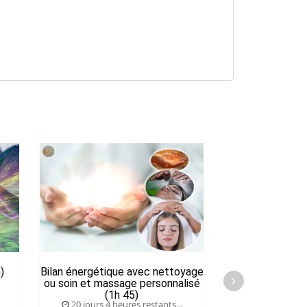
)
Bilan énergétique avec nettoyage
Séance de La
ou soin et massage personnalisé
(1h 45)
20 jours 4 heures restants...
19 jours 4 he