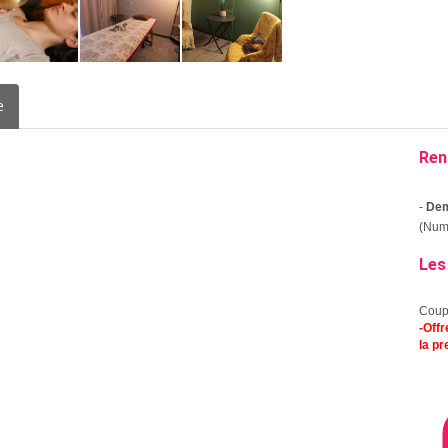
e
Ren
-
Dem
(Numé
Les
Coup
-Off
la pr