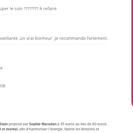
per le soin ???????? A refaire
nveillante ,un vrai bonheur .Je recommande fortement.
le
tôt
étain
proposé par
Sophie Maradan
à 35 euros au lieu de 60 euros.
 et mental
, afin d’harmoniser l’énergie, libérer les tensions et