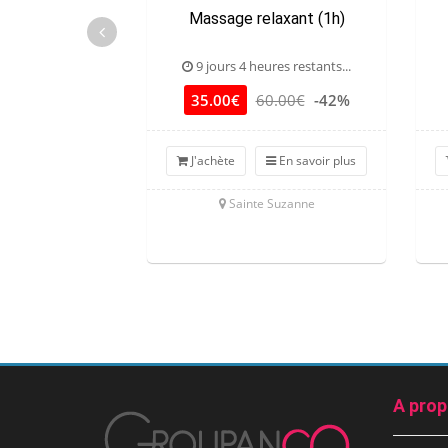
Massage relaxant (1h)
9 jours 4 heures restants...
35.00€
60.00€
-42%
J'achète
En savoir plus
Sainte Suzanne
A pro