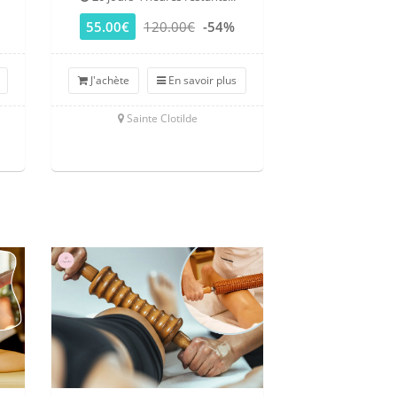
55.00€
120.00€
-54%
45.00€
8
J'achète
En savoir plus
J'achète
Sainte Clotilde
Saint