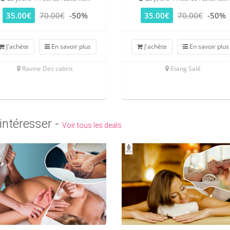
35.00€
70.00€
-50%
35.00€
70.00€
-50%
J'achète
En savoir plus
J'achète
En savoir plus
Ravine Des cabris
Etang Salé
intéresser -
Voir tous les deals