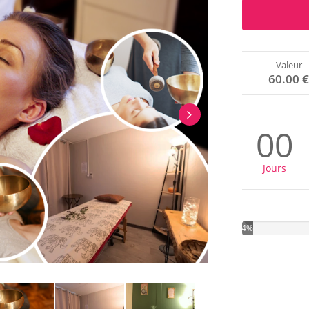
Valeur
60.00 
00
Jours
4%