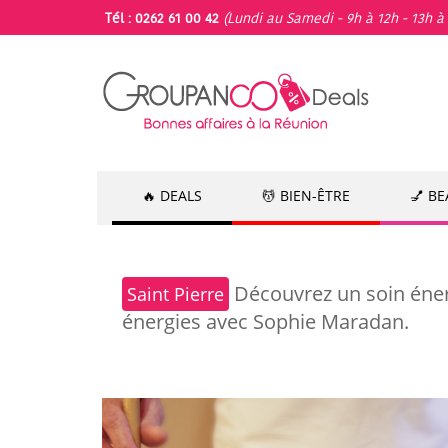
Tél : 0262 61 00 42
(Lundi au Samedi - 9h à 12h - 13h à 
🔥 DEALS
💆 BIEN-ÊTRE
💅 B
Découvrez un soin éner
Saint Pierre
énergies avec Sophie Maradan.