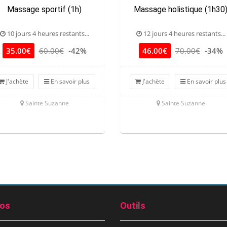
Massage sportif (1h)
Massage holistique (1h30
10 jours 4 heures restants...
12 jours 4 heures restants...
35.00€
60.00€
-42%
46.00€
70.00€
-34%
J'achète
En savoir plus
J'achète
En savoir plus
Sainte Suzanne
Sainte Suzanne
pos
Outils