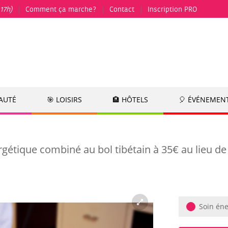
17h)
Comment ça marche?
Contact
Inscription PRO
EAUTÉ
🎯 LOISIRS
🏨 HÔTELS
🎈 ÉVÉNEMEN
gétique combiné au bol tibétain à 35€ au lieu d
Soin éne