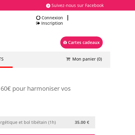
Suivez-nous sur Facebook
Connexion
Inscription
Cartes cadeaux
TS
Mon panier (
0
)
Total
0.00 €
Commander
e 60€ pour harmoniser vos
rgétique et bol tibétain (1h)
35.00 €