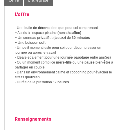
Offre
Entreprise
L'offre
- Une
bulle de détente
rien que pour soi comprenant :
+ Accès à l'espace
piscine (non chauffée)
+ Un créneau
privatif
de
jacuzzi de 30 minutes
+ Une
boisson soft
- Un petit moment juste pour soi pour décompresser en
journée ou après le travail
- Idéale également pour une
journée papotage
entre ami(es)
- Ou un moment complice
mère-fille
ou une
pause bien-être
à
partager en couple
- Dans un environnement calme et cocooning pour évacuer le
stress quotidien
- Durée de la prestation :
2 heures
Renseignements