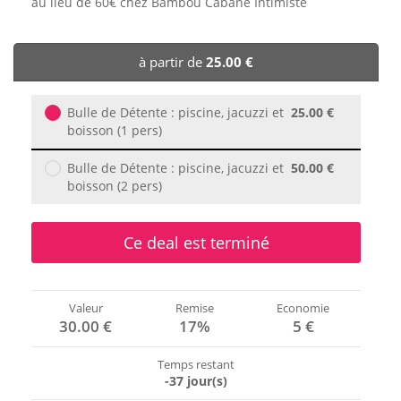
au lieu de 60€ chez Bambou Cabane Intimiste
🏨 Hôtels
à partir de
25.00 €
🎈 Événements
Bulle de Détente : piscine, jacuzzi et
25.00 €
boisson (1 pers)
Bulle de Détente : piscine, jacuzzi et
50.00 €
boisson (2 pers)
Ce deal est terminé
Valeur
Remise
Economie
30.00 €
17%
5 €
Temps restant
-37 jour(s)