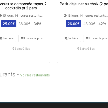
Assiette composée tapas, 2
Petit déjeuner au choix (2 pe
cocktails pr 2 pers
15 jours 14 heures restants...
13 jours 14 heures restants...
25.00€
38.00€
-34%
28.00€
48.00€
-42%
J'achète
En savoir plus
J'achète
En savoir plus
Saint Gilles
Saint Gilles
urants -
Voir les restaurants