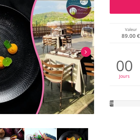
Valeur
89.00 
00
Jours
3%