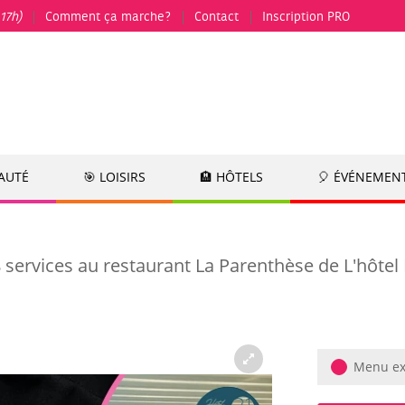
17h)
Comment ça marche?
Contact
Inscription PRO
EAUTÉ
🎯 LOISIRS
🏨 HÔTELS
🎈 ÉVÉNEMEN
ervices au restaurant La Parenthèse de L'hôtel 
Menu ex