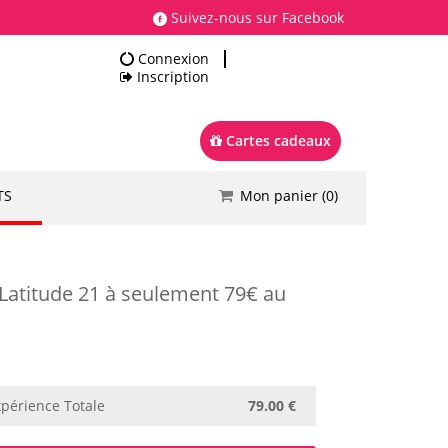
Suivez-nous sur Facebook
Connexion
Inscription
Cartes cadeaux
TS
Mon panier (
0
)
Total
0.00 €
Commander
Latitude 21 à seulement 79€ au
périence Totale
79.00 €