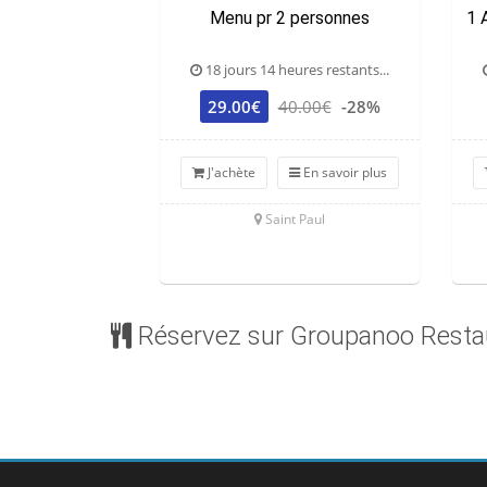
Menu pr 2 personnes
1 
18 jours 14 heures restants...
29.00€
40.00€
-28%
J'achète
En savoir plus
Saint Paul
Réservez sur Groupanoo Resta