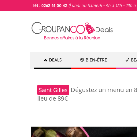
Tél : 0262 61 00 42
(Lundi au Samedi - 9h à 12h - 13h à 
🔥 DEALS
💆 BIEN-ÊTRE
💅 B
Dégustez un menu en 8 s
Saint Gilles
lieu de 89€