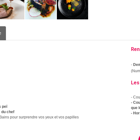
e
Ren
-
Dem
(Numé
Les
- Co
- Cou
ï
s pe
que 
 du chef
- Ho
 Bains pour surprendre vos yeux et vos papilles