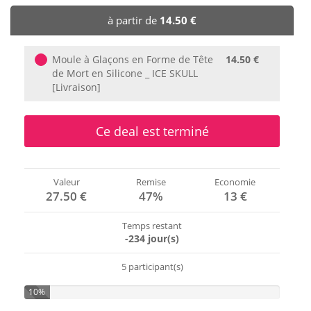
🏨 Hôtels
à partir de
14.50 €
🎈 Événements
Moule à Glaçons en Forme de Tête
14.50 €
de Mort en Silicone _ ICE SKULL
[Livraison]
Ce deal est terminé
Valeur
Remise
Economie
27.50 €
47%
13 €
Temps restant
-234 jour(s)
5 participant(s)
10%