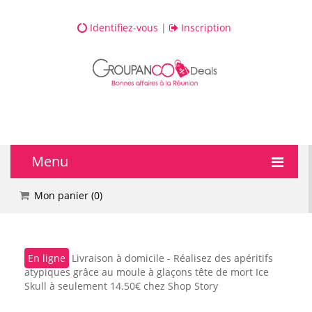
Identifiez-vous
|
Inscription
Menu
🔥 DEALS
Mon panier (
0
)
💆 Bien-être
En ligne
Livraison à domicile - Réalisez des apéritifs
💅 Beauté
atypiques grâce au moule à glaçons tête de mort Ice
Skull à seulement 14.50€ chez Shop Story
🎯 Loisirs