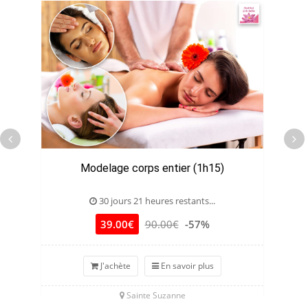
Modelage corps entier (1h15)
J
30 jours 21 heures restants...
39.00€
90.00€
-57%
J'achète
En savoir plus
Sainte Suzanne