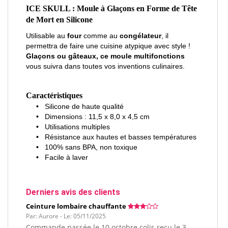
ICE SKULL : Moule à Glaçons en Forme de Tête
de Mort en Silicone
Utilisable au
four
comme au
congélateur
, il
permettra de faire une cuisine atypique avec style !
Glaçons ou gâteaux, ce moule multifonctions
vous suivra dans toutes vos inventions culinaires.
Caractéristiques
•
Silicone de haute qualité
•
Dimensions : 11,5 x 8,0 x 4,5 cm
•
Utilisations multiples
•
Résistance aux hautes et basses températures
•
100% sans BPA, non toxique
•
Facile à laver
Derniers avis des clients
Ceinture lombaire chauffante
Par: Aurore - Le: 05/11/2025
Commande passée le 10 octobre colis reçu le 3